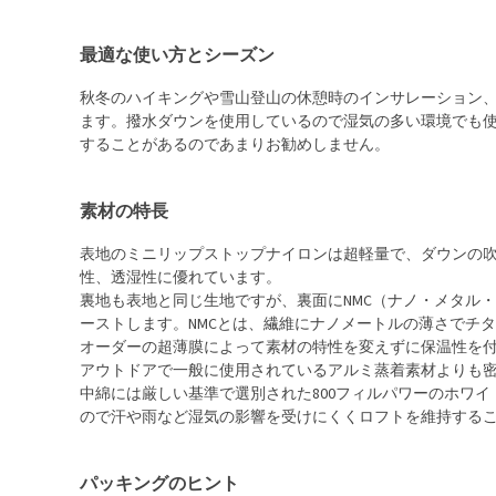
最適な使い方とシーズン
秋冬のハイキングや雪山登山の休憩時のインサレーション
ます。撥水ダウンを使用しているので湿気の多い環境でも
することがあるのであまりお勧めしません。
素材の特長
表地のミニリップストップナイロンは超軽量で、ダウンの
性、透湿性に優れています。
裏地も表地と同じ生地ですが、裏面にNMC（ナノ・メタル
ーストします。NMCとは、繊維にナノメートルの薄さでチ
オーダーの超薄膜によって素材の特性を変えずに保温性を付
アウトドアで一般に使用されているアルミ蒸着素材よりも
中綿には厳しい基準で選別された800フィルパワーのホワ
ので汗や雨など湿気の影響を受けにくくロフトを維持する
パッキングのヒント