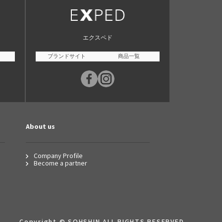
エクスペド
ブランドサイト
商品一覧
About us
Company Profile
Become a partner
Copyright © SOHSHIN ALL RIGHTS RESERVED.