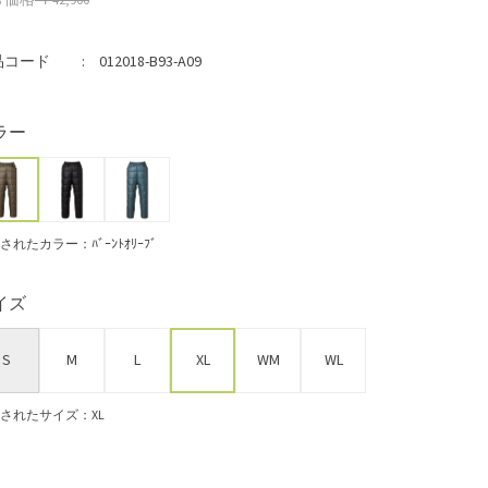
常価格
￥42,900
品コード
012018-B93-A09
ラー
されたカラー：ﾊﾞｰﾝﾄｵﾘｰﾌﾞ
イズ
S
M
L
XL
WM
WL
されたサイズ：XL