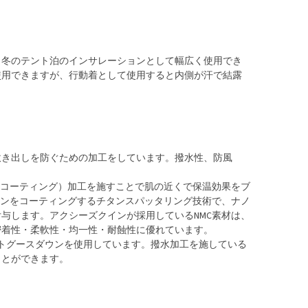
、冬のテント泊のインサレーションとして幅広く使用でき
使用できますが、行動着として使用すると内側が汗で結露
吹き出しを防ぐための加工をしています。撥水性、防風
・コーティング）加工を施すことで肌の近くで保温効果をブ
タンをコーティングするチタンスパッタリング技術で、ナノ
与します。アクシーズクインが採用しているNMC素材は、
密着性・柔軟性・均一性・耐蝕性に優れています。
イトグースダウンを使用しています。撥水加工を施している
ことができます。