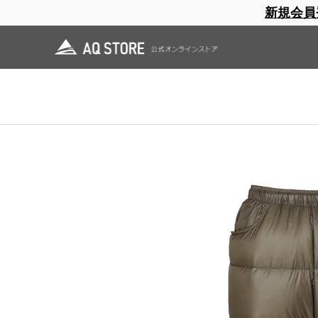
新規会員
ブランドサイト
商品一覧
ブラ
日焼止め
帽子
レインウェア
スリーピングマット
ホーム
>
AXESQUIN
>
OUTLET
>
NMC Down Pant
ホーム
>
OUTLET
>
NMC Down Pant
ホーム
>
OUTLET
>
AXESQUIN OUTLET
>
NMC Down Pant