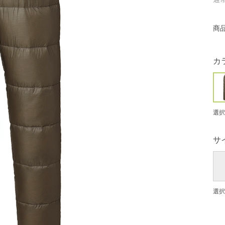
通
商
カ
選択
サ
選択