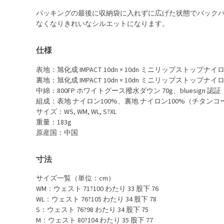
パッキングの最後に収納袋に入れずに広げた状態でバック
なくなりきれいなシルエットになります。
仕様
表地：旭化成 IMPACT 10dn × 10dn ミニリップストップナイ
裏地：旭化成 IMPACT 10dn × 10dn ミニリップストップナイ
中綿：800FP ホワイトグース撥水ダウン 70g、bluesign 認証
組成：表地 ナイロン100%、裏地 ナイロン100%（チタン
サイズ：WS, WM, WL, S?XL
重量：183g
原産国：中国
寸法
サイズ一覧（単位：cm）
WM：ウェスト 71?100 わたり 33 股下 76
WL：ウェスト 76?105 わたり 34 股下 78
S：ウェスト 76?98 わたり 34 股下 75
M：ウェスト 80?104 わたり 35 股下 77