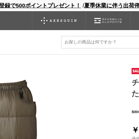
登録で500ポイントプレゼント！
/
夏季休業に伴う出荷
ンドサイト
商品一覧
ブランドサイト
商品
バックパック
グローブ
シノギング
アウトレット
NMC
￥