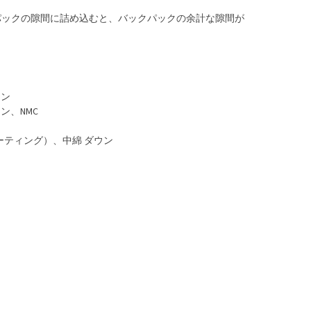
パックの隙間に詰め込むと、バックパックの余計な隙間が
ロン
ロン、NMC
コーティング）、中綿 ダウン