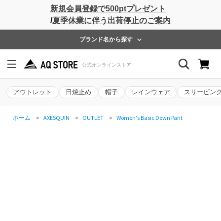
新規会員登録で500ptプレゼント
/
夏季休業に伴う出荷停止のご案内
ブランド名から探す
アウトレット
日焼止め
帽子
レインウェア
スリーピン
ホーム
>
AXESQUIN
>
OUTLET
>
Women's Basic Down Pant