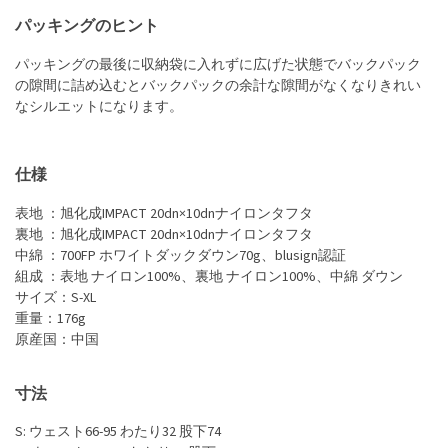
パッキングのヒント
パッキングの最後に収納袋に入れずに広げた状態でバックパック
の隙間に詰め込むとバックパックの余計な隙間がなくなりきれい
なシルエットになります。
仕様
表地 ：旭化成IMPACT 20dn×10dnナイロンタフタ
裏地 ：旭化成IMPACT 20dn×10dnナイロンタフタ
中綿 ：700FP ホワイトダックダウン70g、blusign認証
組成 ：表地 ナイロン100%、裏地 ナイロン100%、中綿 ダウン
サイズ：S-XL
重量：176g
原産国：中国
寸法
S: ウェスト66-95 わたり32 股下74