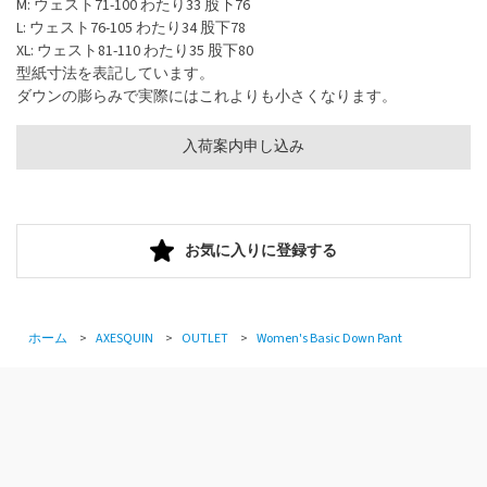
M: ウェスト71-100 わたり33 股下76
L: ウェスト76-105 わたり34 股下78
XL: ウェスト81-110 わたり35 股下80
型紙寸法を表記しています。
ダウンの膨らみで実際にはこれよりも小さくなります。
入荷案内申し込み
お気に入りに登録する
ホーム
>
AXESQUIN
>
OUTLET
>
Women's Basic Down Pant