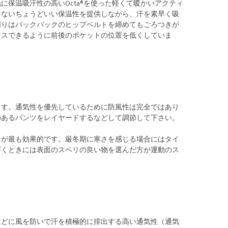
保温吸汗性の高いOcta®を使った軽くて暖かいアクティ
しないちょうどいい保温性を提供しながら、汗を素早く吸
周りはバックパックのヒップベルトを締めてもごろつきが
セスできるように前後のポケットの位置を低くしていま
ます。通気性を優先しているために防風性は完全ではあり
のあるパンツをレイヤードするなどして調節して下さい。
とが最も効果的です。厳冬期に寒さを感じる場合にはタイ
穿くときには表面のスベリの良い物を選んだ方が運動のス
ほどに風を防いで汗を積極的に排出する高い通気性（通気