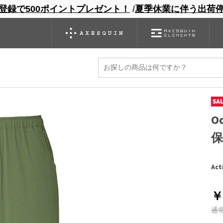
登録で500ポイントプレゼント！
/
夏季休業に伴う出荷
ンドサイト
商品一覧
ブランドサイト
商品
バックパック
グローブ
シノギング
アウトレット
O
保
Act
￥
通