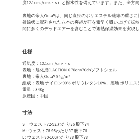
度12.1cm
3
/cm
2
・s）と撥水性を備えています。また、全方
裏地の帝人Octa®は、同じ直径のポリエステル繊維の重さ
射線状に配列された八本の突起が汗を素早く吸い上げて拡
間に多くのデッドエアーを含むことで遮熱保温効果を実現
仕様
通気度：12.1cm
3
/cm
2
・s
表地：旭化成ELACTION X 70dn×70dnソフトシェル
裏地：帝人Octa® 94g/m
2
組成：表地 ナイロン90% ポリウレタン10%、裏地 ポリエステ
重量：348g
原産国：中国
寸法
S：ウェスト72-92 わたり36 股下74
M : ウェスト76-96わたり37 股下76
L : ウェスト80-100わたり38 股下78