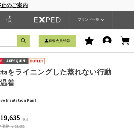
停止のご案内
一覧
ブランドサイト
商品一覧
ブランド一覧
新規会員登録
AXESQUIN
ctaをライニングした蒸れない行動
温着
ive Insulation Pant
19,635
常価格
￥28,050