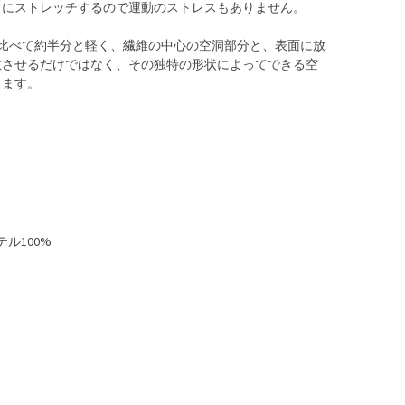
向にストレッチするので運動のストレスもありません。
に比べて約半分と軽く、繊維の中心の空洞部分と、表面に放
散させるだけではなく、その独特の形状によってできる空
します。
ル100%