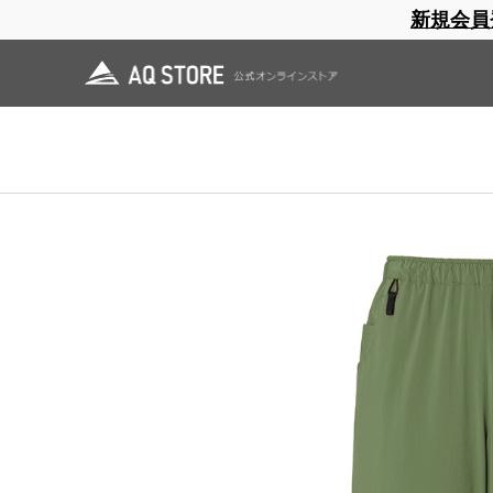
新規会員
ブランドサイト
商品一覧
ブラ
日焼止め
帽子
レインウェア
スリーピングマット
ホーム
>
AXESQUIN
>
OUTLET
>
Active Insulation Pant
ホーム
>
OUTLET
>
Active Insulation Pant