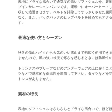
表地にドライな風合いで通気度の高いソフトシェルを、裏地に
ブインサレーションパンツです。運動中にオーバーヒート
収して透過させます。ベルトを排除してすっきりさせた腰
なく、また、バックパックのヒップベルトを締めてもアク
す。
最適な使い方とシーズン
秋冬の低山ハイクから天気のいい雪山まで幅広く使用でき
ませんので、風の強い状況で寒さを感じるときには防風性
トランクスやブリーフなどのアンダーウェアの上に穿くこ
ツなどで基本的な保温性を調節して下さい。タイツなどを
トレスがありません。
素材の特長
表地のソフトシェルはさらさらとドライな風合いで、ほど