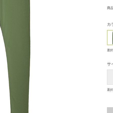
商
カ
選択
サ
選択