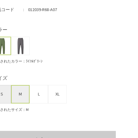
品コード
012039-R68-A07
ラー
されたカラー：ﾗｲﾌﾙｸﾞﾘｰﾝ
イズ
S
M
L
XL
されたサイズ：M