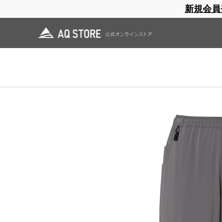
新規会員
ブランドサイト
商品一覧
ブラ
日焼止め
帽子
レインウェア
スリーピングマット
ホーム
>
AXESQUIN
>
OUTLET
>
Active Insulation Pant
ホーム
>
OUTLET
>
Active Insulation Pant