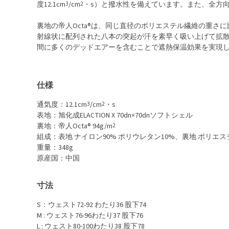
度12.1cm
3
/cm
2
・s）と撥水性を備えています。また、全方
裏地の帝人Octa®は、同じ直径のポリエステル繊維の重さ
射線状に配列された八本の突起が汗を素早く吸い上げて拡
間に多くのデッドエアーを含むことで遮熱保温効果を実現
仕様
通気度：12.1cm
3
/cm
2
・s
表地：旭化成ELACTION X 70dn×70dnソフトシェル
裏地：帝人Octa® 94g/m
2
組成：表地 ナイロン90% ポリウレタン10%、裏地 ポリエステ
重量：348g
原産国：中国
寸法
S：ウェスト72-92 わたり36 股下74
M : ウェスト76-96わたり37 股下76
L : ウェスト80-100わたり38 股下78