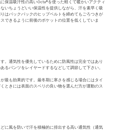
保温吸汗性の高いOcta®を使った軽くて暖かいアクティ
しないちょうどいい保温性を提供しながら、汗を素早く吸
周りはバックパックのヒップベルトを締めてもごろつきが
セスできるように前後のポケットの位置を低くしていま
ます。通気性を優先しているために防風性は完全ではあり
のあるパンツをレイヤードするなどして調節して下さい。
とが最も効果的です。厳冬期に寒さを感じる場合にはタイ
穿くときには表面のスベリの良い物を選んだ方が運動のス
ほどに風を防いで汗を積極的に排出する高い通気性（通気