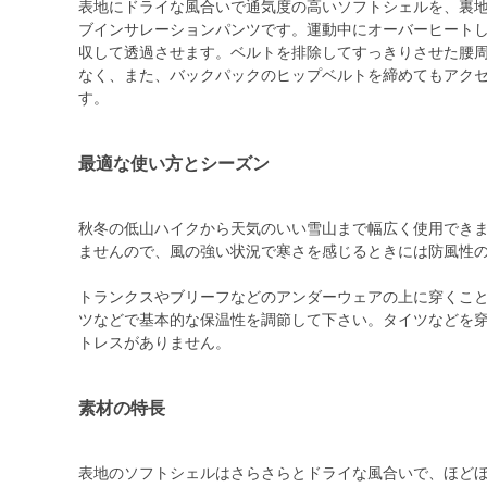
表地にドライな風合いで通気度の高いソフトシェルを、裏地に
ブインサレーションパンツです。運動中にオーバーヒート
収して透過させます。ベルトを排除してすっきりさせた腰
なく、また、バックパックのヒップベルトを締めてもアク
す。
最適な使い方とシーズン
秋冬の低山ハイクから天気のいい雪山まで幅広く使用でき
ませんので、風の強い状況で寒さを感じるときには防風性
トランクスやブリーフなどのアンダーウェアの上に穿くこ
ツなどで基本的な保温性を調節して下さい。タイツなどを
トレスがありません。
素材の特長
表地のソフトシェルはさらさらとドライな風合いで、ほど