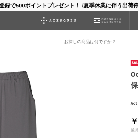
登録で500ポイントプレゼント！
/
夏季休業に伴う出荷
ンドサイト
商品一覧
ブランドサイト
商品
バックパック
グローブ
シノギング
アウトレット
O
保
Act
￥
通