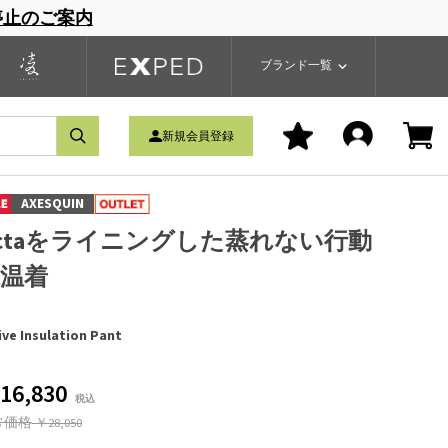
停止のご案内
一覧
ブランドサイト
商品一覧
ブランド一覧
新規会員登録
AXESQUIN
ctaをライニングした蒸れない行動
温着
ive Insulation Pant
16,830
常価格
￥28,050