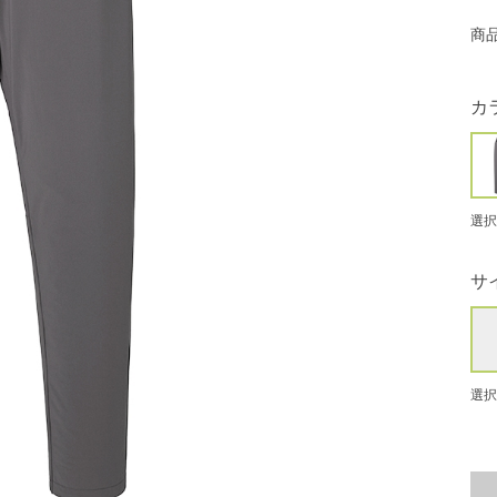
商
カ
選択
サ
選択