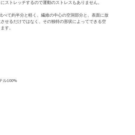
向にストレッチするので運動のストレスもありません。
に比べて約半分と軽く、繊維の中心の空洞部分と、表面に放
散させるだけではなく、その独特の形状によってできる空
します。
ル100%