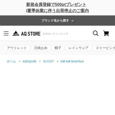
新規会員登録で500ptプレゼント
/
夏季休業に伴う出荷停止のご案内
ブランド名から探す
アウトレット
日焼止め
帽子
レインウェア
スリーピン
ホーム
>
AXESQUIN
>
OUTLET
>
DW Soft Shell Pant