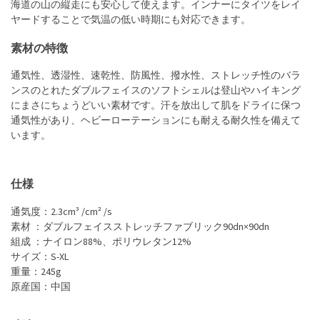
海道の山の縦走にも安心して使えます。インナーにタイツをレイ
ヤードすることで気温の低い時期にも対応できます。
素材の特徴
通気性、透湿性、速乾性、防風性、撥水性、ストレッチ性のバラ
ンスのとれたダブルフェイスのソフトシェルは登山やハイキング
にまさにちょうどいい素材です。汗を放出して肌をドライに保つ
通気性があり、ヘビーローテーションにも耐える耐久性を備えて
います。
仕様
通気度：2.3cm³ /cm² /s
素材 ：ダブルフェイスストレッチファブリック90dn×90dn
組成 ：ナイロン88%、ポリウレタン12%
サイズ：S-XL
重量：245g
原産国：中国