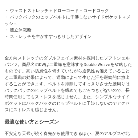
・ ウェストストレッチ＋ドローコード＋コードロック
・ バックパックのヒップベルトに干渉しないサイドポケット＋メ
ッシュ
・ 膝立体裁断
・ ストレッチを生かすすっきりしたデザイン
全方向ストレッチのダブルフェイス素材を採用したソフトシェル
パンツ。商品名のDWは二重織を意味するDouble Weaveを省略した
ものです。高い防風性を備えていながら通気性も備えていること
と二重織の効果によって、運動によって生じた汗を継続的に放出
することができます。ベルトを排除してすっきりさせた腰周りは
バックパックのヒップベルトを締めてもごろつきがないので、長
時間使用してもストレスを感じません。また、シンプルなサイド
ポケットはバックパックのヒップベルトに干渉しないのでアクセ
スにストレスを感じません。
最適な使い方とシーズン
不安定な天候が続く春先から使用できるほか、夏のアルプスや北