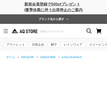
新規会員登録で500ptプレゼント
/
夏季休業に伴う出荷停止のご案内
ブランド名から探す
アウトレット
日焼止め
帽子
レインウェア
スリーピン
ホーム
>
AXESQUIN
>
2026S/S MEN
>
Active Shell Pant