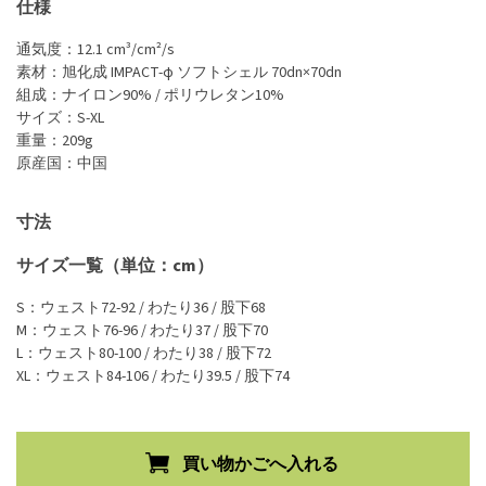
仕様
通気度：12.1 cm³/cm²/s
素材：旭化成 IMPACT-φ ソフトシェル 70dn×70dn
組成：ナイロン90% / ポリウレタン10%
サイズ：S-XL
重量：209g
原産国：中国
寸法
サイズ一覧（単位：cm）
S：ウェスト72-92 / わたり36 / 股下68
M：ウェスト76-96 / わたり37 / 股下70
L：ウェスト80-100 / わたり38 / 股下72
XL：ウェスト84-106 / わたり39.5 / 股下74