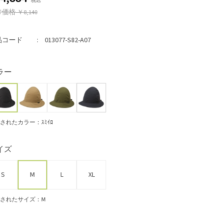
常価格
￥8,140
品コード
013077-S82-A07
ラー
されたカラー：ｽﾐｲﾛ
イズ
S
M
L
XL
されたサイズ：M