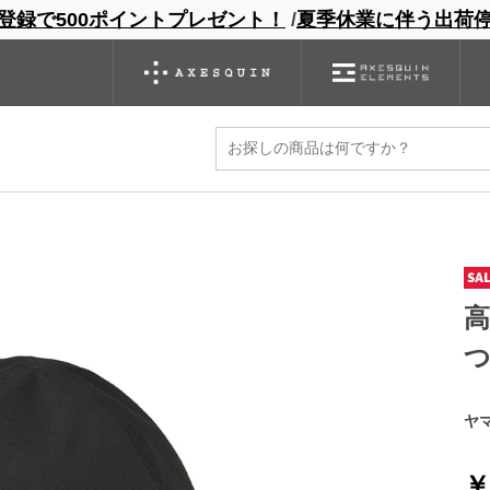
登録で500ポイントプレゼント！
/
夏季休業に伴う出荷
ンドサイト
商品一覧
ブランドサイト
商品
バックパック
グローブ
シノギング
アウトレット
LE
ヤマ
￥