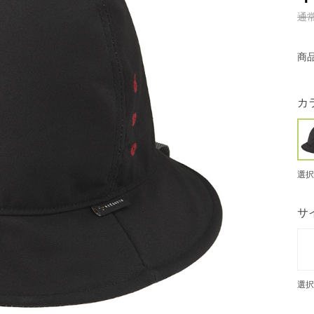
通
商
カ
選択
サ
選択