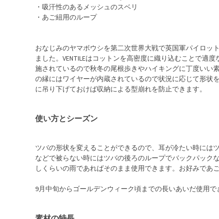
・吸汗性のあるメッシュのスベリ
・あご紐用のループ
おなじみのヤマボウシを第二次世界大戦で英国軍パイロットの
ました。VENTILEはコットンを高密度に織り込むことで
施されているので秋冬の尾根歩きやハイキングに丁度いい
の縁にはワイヤーが内蔵されているので状況に応じて形状
に吊り下げておけば収納による型崩れを防止できます。
使い方とシーズン
ツバの形状を変えることができるので、耳が冷たい時には
などで被らない時にはツバの後ろのループでバックパック
しくらいの雨であればそのまま使用できます。お好みであ
9月中旬からゴールデンウィーク頃までの長いあいだ使用で
素材の特長