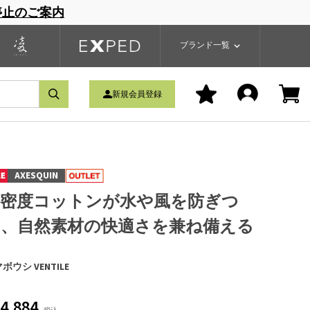
停止のご案内
一覧
ブランドサイト
商品一覧
ブランド一覧
新規会員登録
AXESQUIN
高密度コットンが水や風を防ぎつ
つ、自然素材の快適さを兼ね備える
ボウシ VENTILE
4,884