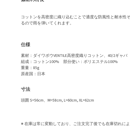
コットンを高密度に織り込むことで適度な防風性と耐水性
るので雨を弾いてくれます。
仕様
素材：ダイワボウVENTILE高密度織りコットン、40/2ギャバ
組成：コットン100% 部分使い：ポリエステル100%
重量：85g
原産国：日本
寸法
頭囲 S=56cm、M=58cm, L=60cm, XL=62cm
※ 在庫は常に変動しており、ご注文完了後でも在庫切れに