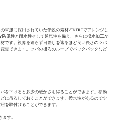
軍服に採用されていた伝説の素材VENTILEでアレンジし
適度な防風性と耐水性そして通気性を備え、さらに撥水加工が
素材です。視界を遮らず日差しを遮るほど良い長さのツバ
を変更できます。ツバの後ろのループでバックパックなど
ツバを下げると多少の暖かさを得ることができます。移動
などに吊るしておくことができます。撥水性があるので少
ご紐を取付けることができます。
きます。