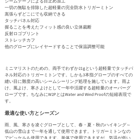
シームテープによる目止め加工
一切の無駄を排除した超軽量の完全防水トリガーミトン
嵩張らずどこにでも収納できる
タッチパネル対応
握ることを考えたフィット感の良い立体裁断
反射ロゴプリント
ストレッチカフ
他のグローブにレイヤードすることで保温調整可能
ミニマリストのための、両手でわずか21gという超軽量でタッチパ
ネル対応のトリガーミトンです。しかも3本指グローブのすべての
縫い目に難度の高いシームシーリング処理を施しています。雨よ
け、風よけ、寒さよけとして一年中活躍する超軽量のオーバーグ
ローブです。ちなみにW2PとはWater and Wind Proofの短縮表現で
す。
最適な使い方とシーズン
雨、風、寒さを凌ぐグローブとして、春・夏・秋のハイキング～
低山の雪山まで一年を通して使用できます。トリガーミトンなの
でピッケルも使用できます。単体で使用できますが、気温が低い