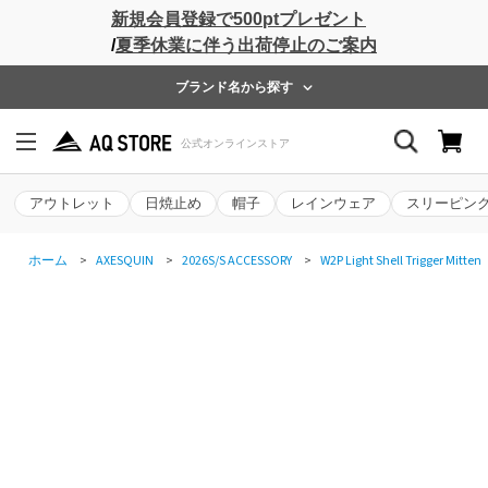
新規会員登録で500ptプレゼント
/
夏季休業に伴う出荷停止のご案内
ブランド名から探す
アウトレット
日焼止め
帽子
レインウェア
スリーピン
ホーム
>
AXESQUIN
>
2026S/S ACCESSORY
>
W2P Light Shell Trigger Mitten