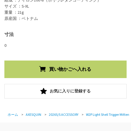
組成 ：ナイロン100%（ポリウレタンコーティング）
サイズ ：S-XL
重量 ：21g
原産国 ：ベトナム
寸法
0
お気に入りに登録する
ホーム
>
AXESQUIN
>
2026S/S ACCESSORY
>
W2P Light Shell Trigger Mitten