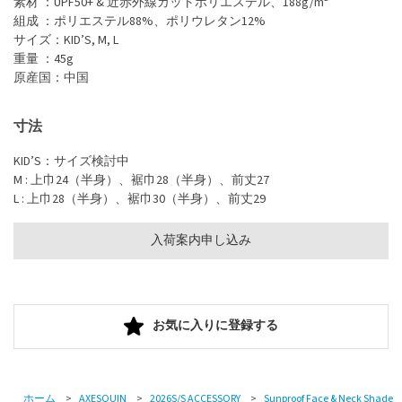
素材 ：UPF50+ & 近赤外線カットポリエステル、188g/m²
組成 ：ポリエステル88%、ポリウレタン12%
サイズ：KID’S, M, L
重量 ：45g
原産国：中国
寸法
KID’S：サイズ検討中
M : 上巾24（半身）、裾巾28（半身）、前丈27
L : 上巾28（半身）、裾巾30（半身）、前丈29
入荷案内申し込み
お気に入りに登録する
ホーム
>
AXESQUIN
>
2026S/S ACCESSORY
>
Sunproof Face & Neck Shade