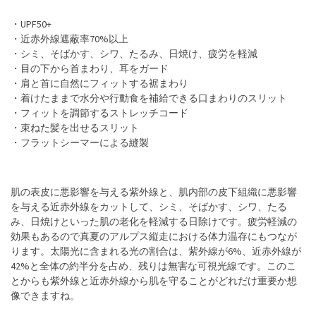
・UPF50+
・近赤外線遮蔽率70%以上
・シミ、そばかす、シワ、たるみ、日焼け、疲労を軽減
・目の下から首まわり、耳をガード
・肩と首に自然にフィットする裾まわり
・着けたままで水分や行動食を補給できる口まわりのスリット
・フィットを調節するストレッチコード
・束ねた髪を出せるスリット
・フラットシーマーによる縫製
肌の表皮に悪影響を与える紫外線と、肌内部の皮下組織に悪影響
を与える近赤外線をカットして、シミ、そばかす、シワ、たる
み、日焼けといった肌の老化を軽減する日除けです。疲労軽減の
効果もあるので真夏のアルプス縦走における体力温存にもつなが
ります。太陽光に含まれる光の割合は、紫外線が6%、近赤外線が
42%と全体の約半分を占め、残りは無害な可視光線です。このこ
とからも紫外線と近赤外線から肌を守ることがどれだけ重要か想
像できますね。