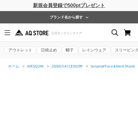
新規会員登録で500ptプレゼント
ブランド名から探す
アウトレット
日焼止め
帽子
レインウェア
スリーピン
ホーム
>
AXESQUIN
>
2026S/S ACCESSORY
>
Sunproof Face & Neck Shade