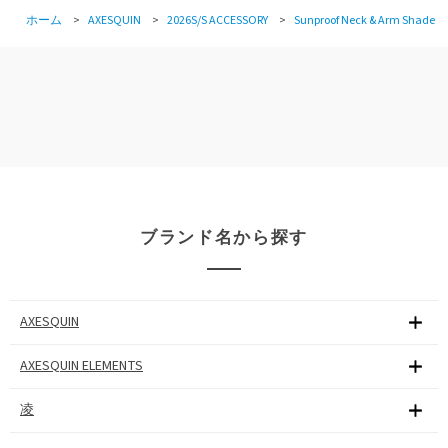
ホーム
>
AXESQUIN
>
2026S/S ACCESSORY
>
Sunproof Neck & Arm Shade
ブランド名から探す
AXESQUIN
AXESQUIN ELEMENTS
凌