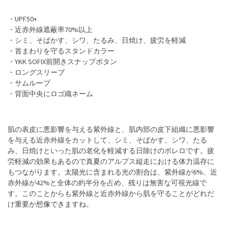
・UPF50+
・近赤外線遮蔽率70%以上
・シミ、そばかす、シワ、たるみ、日焼け、疲労を軽減
・首まわりを守るスタンドカラー
・YKK SOFIX前開きスナップボタン
・ロングスリーブ
・サムループ
・背面中央にロゴ織ネーム
肌の表皮に悪影響を与える紫外線と、肌内部の皮下組織に悪影響
を与える近赤外線をカットして、シミ、そばかす、シワ、たる
み、日焼けといった肌の老化を軽減する日除けのボレロです。疲
労軽減の効果もあるので真夏のアルプス縦走における体力温存に
もつながります。太陽光に含まれる光の割合は、紫外線が6%、近
赤外線が42%と全体の約半分を占め、残りは無害な可視光線で
す。このことからも紫外線と近赤外線から肌を守ることがどれだ
け重要か想像できますね。