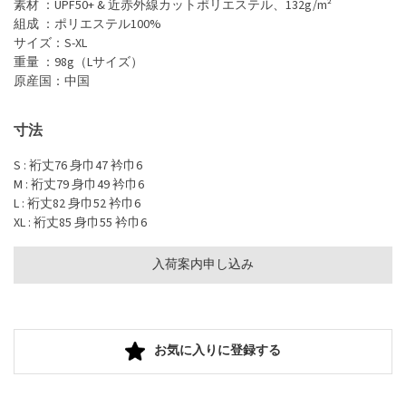
素材 ：UPF50+ & 近赤外線カットポリエステル、132g/m²
組成 ：ポリエステル100%
サイズ：S-XL
重量 ：98g（Lサイズ）
原産国：中国
寸法
S : 裄丈76 身巾47 衿巾6
M : 裄丈79 身巾49 衿巾6
L : 裄丈82 身巾52 衿巾6
XL : 裄丈85 身巾55 衿巾6
入荷案内申し込み
お気に入りに登録する