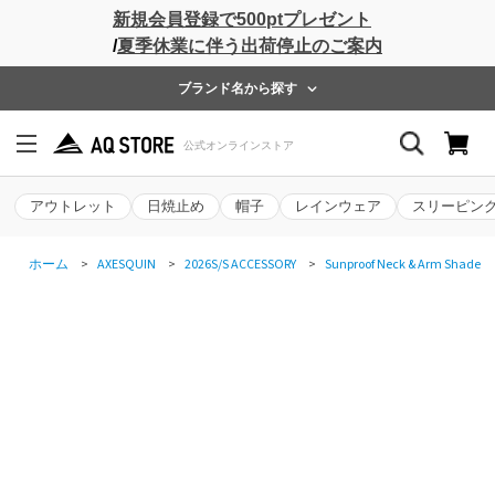
新規会員登録で500ptプレゼント
/
夏季休業に伴う出荷停止のご案内
ブランド名から探す
アウトレット
日焼止め
帽子
レインウェア
スリーピン
ホーム
>
AXESQUIN
>
2026S/S ACCESSORY
>
Sunproof Neck & Arm Shade