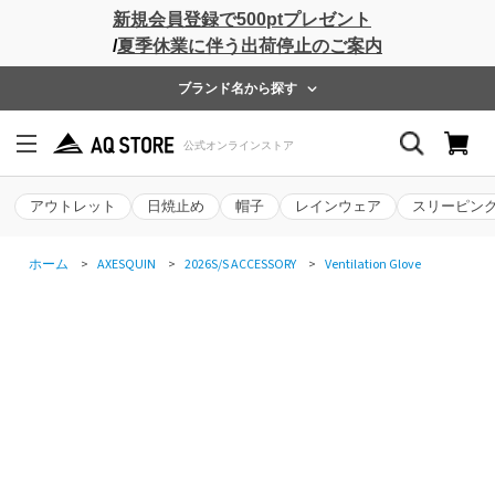
新規会員登録で500ptプレゼント
/
夏季休業に伴う出荷停止のご案内
ブランド名から探す
アウトレット
日焼止め
帽子
レインウェア
スリーピン
ホーム
>
AXESQUIN
>
2026S/S ACCESSORY
>
Ventilation Glove