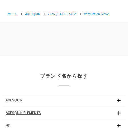
ホーム
>
AXESQUIN
>
2026S/S ACCESSORY
>
Ventilation Glove
ブランド名から探す
AXESQUIN
AXESQUIN ELEMENTS
凌