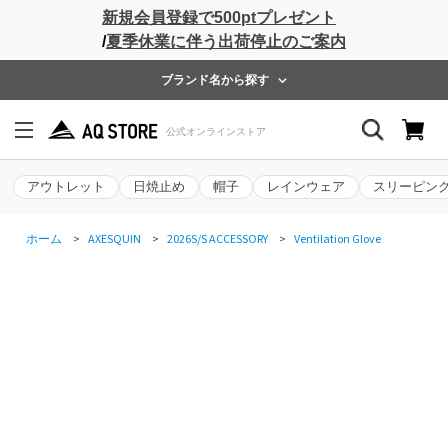
新規会員登録で500ptプレゼント
/
夏季休業に伴う出荷停止のご案内
ブランド名から探す
アウトレット
日焼止め
帽子
レインウェア
スリーピン
ホーム
>
AXESQUIN
>
2026S/S ACCESSORY
>
Ventilation Glove