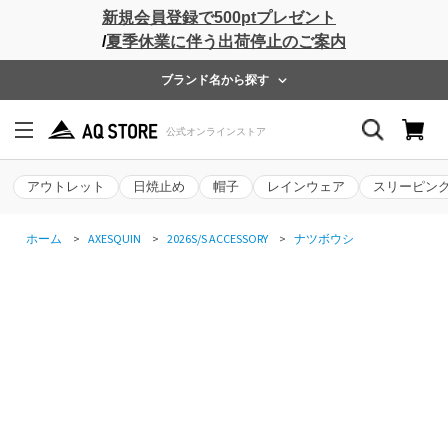
新規会員登録で500ptプレゼント
/
夏季休業に伴う出荷停止のご案内
ブランド名から探す
アウトレット
日焼止め
帽子
レインウェア
スリーピン
ホーム
>
AXESQUIN
>
2026S/S ACCESSORY
>
ナツボウシ