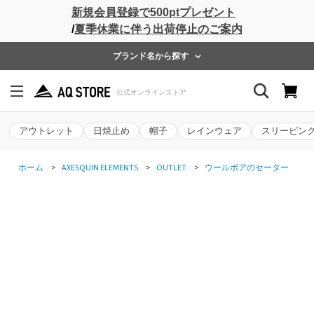
新規会員登録で500ptプレゼント
/
夏季休業に伴う出荷停止のご案内
ブランド名から探す
アウトレット
日焼止め
帽子
レインウェア
スリーピン
ホーム
>
AXESQUIN ELEMENTS
>
OUTLET
>
ウールボアのセーター