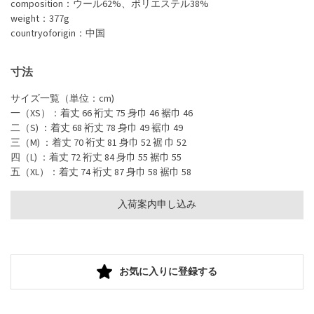
composition：ウール62%、ポリエステル38%
weight：377g
countryoforigin：中国
寸法
サイズ一覧（単位：cm)
一（XS）：着丈 66 裄丈 75 身巾 46 裾巾 46
二（S) ：着丈 68 裄丈 78 身巾 49 裾巾 49
三（M) ：着丈 70 裄丈 81 身巾 52 裾 巾 52
四（L) ：着丈 72 裄丈 84 身巾 55 裾巾 55
五（XL）：着丈 74 裄丈 87 身巾 58 裾巾 58
入荷案内申し込み
お気に入りに登録する