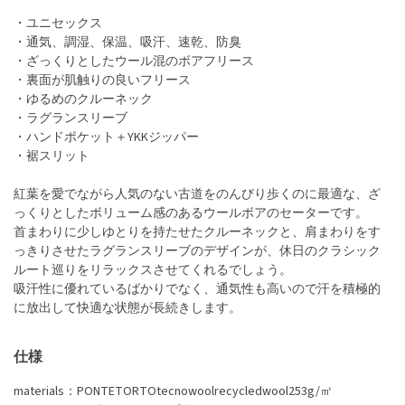
・ユニセックス
・通気、調湿、保温、吸汗、速乾、防臭
・ざっくりとしたウール混のボアフリース
・裏面が肌触りの良いフリース
・ゆるめのクルーネック
・ラグランスリーブ
・ハンドポケット＋YKKジッパー
・裾スリット
紅葉を愛でながら人気のない古道をのんびり歩くのに最適な、ざ
っくりとしたボリューム感のあるウールボアのセーターです。
首まわりに少しゆとりを持たせたクルーネックと、肩まわりをす
っきりさせたラグランスリーブのデザインが、休日のクラシック
ルート巡りをリラックスさせてくれるでしょう。
吸汗性に優れているばかりでなく、通気性も高いので汗を積極的
に放出して快適な状態が長続きします。
仕様
materials：PONTETORTOtecnowoolrecycledwool253g/㎡