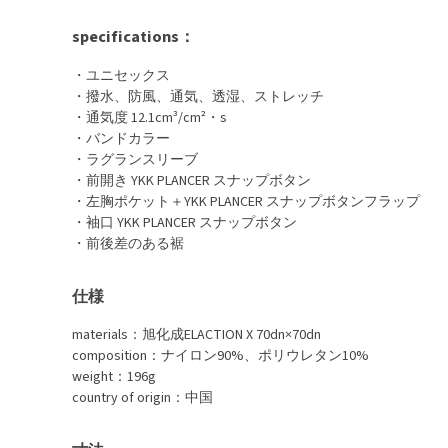
specifications：
・ユニセックス
・撥水、防風、通気、透湿、ストレッチ
・通気度 12.1cm³/cm²・s
・バンドカラー
・ラグランスリーブ
・前開き YKK PLANCER スナップボタン
・左胸ポケット＋YKK PLANCER スナップボタンフラップ
・袖口 YKK PLANCER スナップボタン
・前後差のある裾
仕様
materials：旭化成ELACTION X 70dn×70dn
composition：ナイロン90%、ポリウレタン10%
weight：196g
country of origin：中国