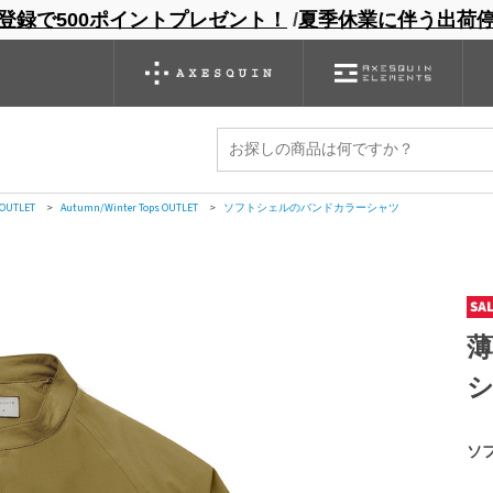
登録で500ポイントプレゼント！
/
夏季休業に伴う出荷
ンドサイト
商品一覧
ブランドサイト
商品
バックパック
グローブ
シノギング
アウトレット
ャツ
ラーシャツ
 OUTLET
>
ソフトシェルのバンドカラーシャツ
 OUTLET
>
Autumn/Winter Tops OUTLET
>
ソフトシェルのバンドカラーシャツ
ソ