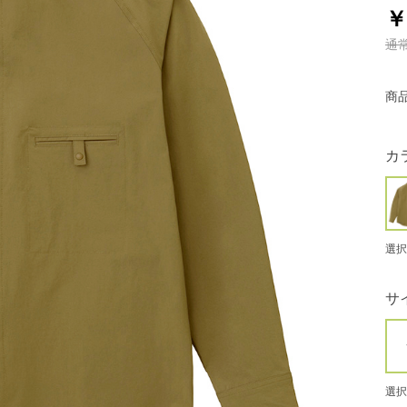
￥
通
商
カ
選択
サ
選択