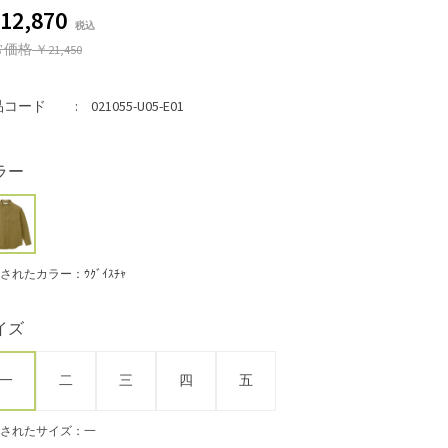
12,870
常価格
￥21,450
品コード
021055-U05-E01
ラー
されたカラー：ｳｸﾞｲｽﾁｬ
イズ
一
二
三
四
五
されたサイズ：一