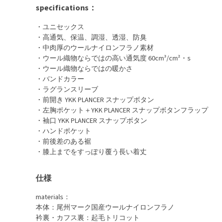
specifications：
・ユニセックス
・高通気、保温、調湿、透湿、防臭
・中肉厚のウールナイロンフラノ素材
・ウール織物ならではの高い通気度 60cm³/cm²・s
・ウール織物ならではの暖かさ
・バンドカラー
・ラグランスリーブ
・前開き YKK PLANCER スナップボタン
・左胸ポケット＋YKK PLANCER スナップボタンフラップ
・袖口 YKK PLANCER スナップボタン
・ハンドポケット
・前後差のある裾
・膝上までをすっぽり覆う長い着丈
仕様
materials：
本体：尾州マーク国産ウールナイロンフラノ
衿裏・カフス裏：起毛トリコット