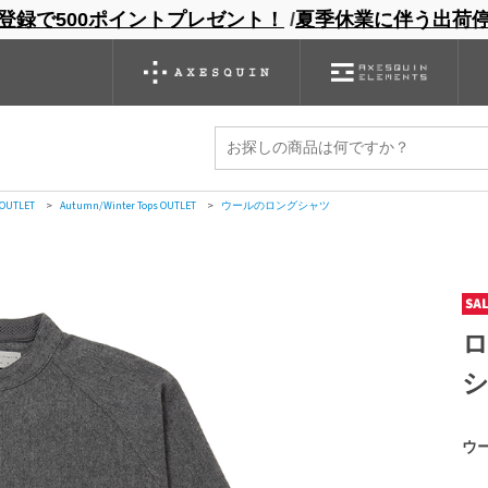
登録で500ポイントプレゼント！
/
夏季休業に伴う出荷
ンドサイト
商品一覧
ブランドサイト
商品
バックパック
グローブ
シノギング
アウトレット
 OUTLET
>
ウールのロングシャツ
 OUTLET
>
Autumn/Winter Tops OUTLET
>
ウールのロングシャツ
ウ