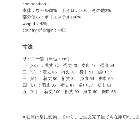
composition：
本体：ウール88%、ナイロン10%、その他2%
部分使い：ポリエステル100%
weight：429g
country of origin：中国
寸法
サイズ一覧（単位：cm）
一（XS）：着丈 82 裄丈 78 身巾 48 裾巾 54
二（S）：着丈 86 裄丈 81 身巾 51 裾巾 57
三（M）：着丈 90 裄丈 84 身巾 54 裾巾 60
四（L）：着丈 95 裄丈 87 身巾 57 裾巾 63
五（XL）：着丈 100 裄丈 90 身巾 60 裾巾 66
※ 在庫は常に変動しており、ご注文完了後でも在庫切れに