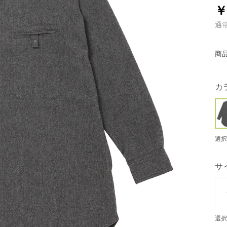
￥
通
商
カ
選択
サ
選択