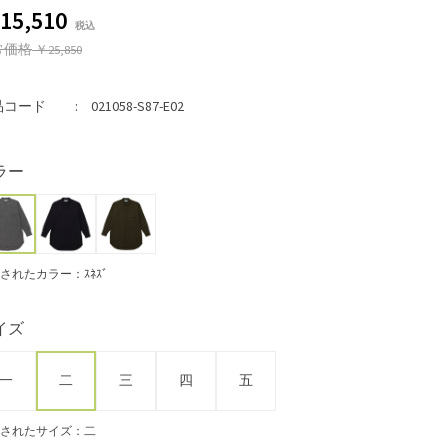
15,510
常価格
￥25,850
品コード
021058-S87-E02
ラー
されたカラー：ｽﾈｽﾞ
イズ
一
二
三
四
五
されたサイズ：二