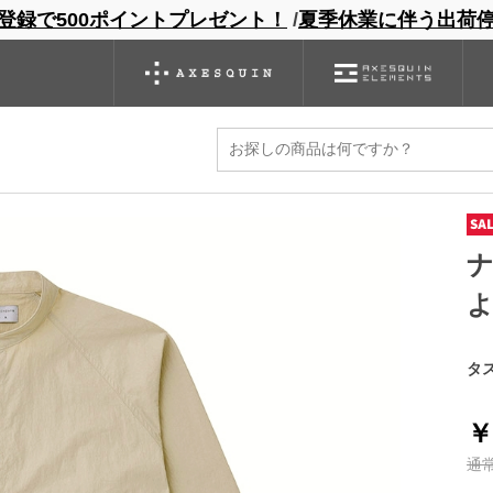
登録で500ポイントプレゼント！
/
夏季休業に伴う出荷
ンドサイト
商品一覧
ブランドサイト
商品
バックパック
グローブ
シノギング
アウトレット
ツ
タ
￥
通