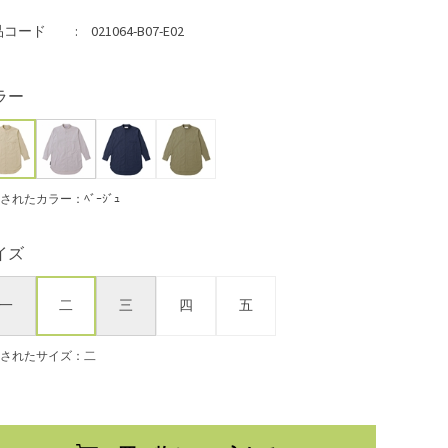
品コード
021064-B07-E02
ラー
されたカラー：ﾍﾞｰｼﾞｭ
イズ
一
二
三
四
五
されたサイズ：二