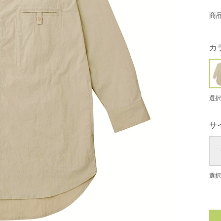
商
カ
選択
サ
選択