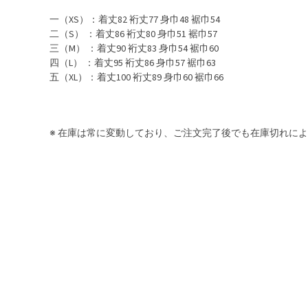
一（XS）：着丈82 裄丈77 身巾48 裾巾54
二（S） ：着丈86 裄丈80 身巾51 裾巾57
三（M） ：着丈90 裄丈83 身巾54 裾巾60
四（L） ：着丈95 裄丈86 身巾57 裾巾63
五（XL）：着丈100 裄丈89 身巾60 裾巾66
※ 在庫は常に変動しており、ご注文完了後でも在庫切れに