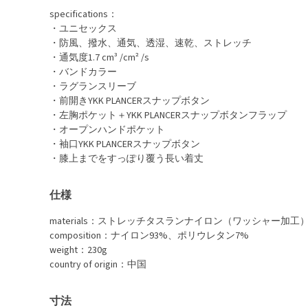
specifications：
・ユニセックス
・防風、撥水、通気、透湿、速乾、ストレッチ
・通気度1.7 cm³ /cm² /s
・バンドカラー
・ラグランスリーブ
・前開きYKK PLANCERスナップボタン
・左胸ポケット＋YKK PLANCERスナップボタンフラップ
・オープンハンドポケット
・袖口YKK PLANCERスナップボタン
・膝上までをすっぽり覆う長い着丈
仕様
materials：ストレッチタスランナイロン（ワッシャー加工）90
composition：ナイロン93%、ポリウレタン7%
weight：230g
country of origin：中国
寸法