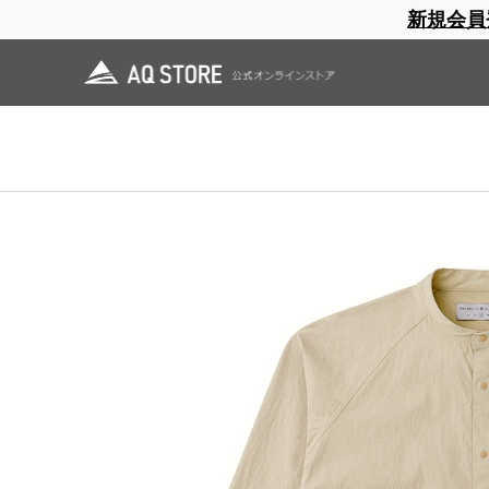
新規会員
ブランドサイト
商品一覧
ブラ
日焼止め
帽子
レインウェア
スリーピングマット
ホーム
>
AXESQUIN ELEMENTS
>
OUTLET
>
タスランナイロンのロングシャ
ホーム
>
OUTLET
>
タスランナイロンのロングシャツ