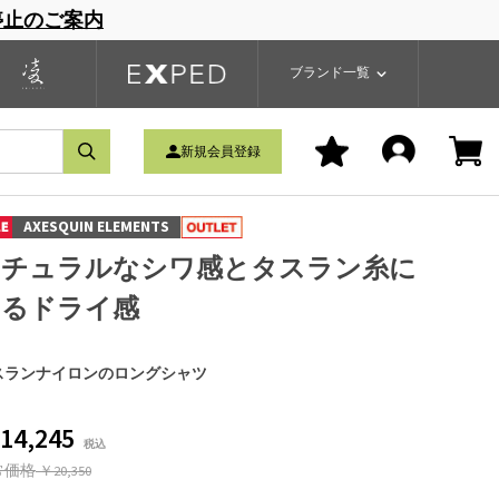
停止のご案内
一覧
ブランドサイト
商品一覧
ブランド一覧
新規会員登録
AXESQUIN ELEMENTS
ナチュラルなシワ感とタスラン糸に
よるドライ感
スランナイロンのロングシャツ
14,245
常価格
￥20,350