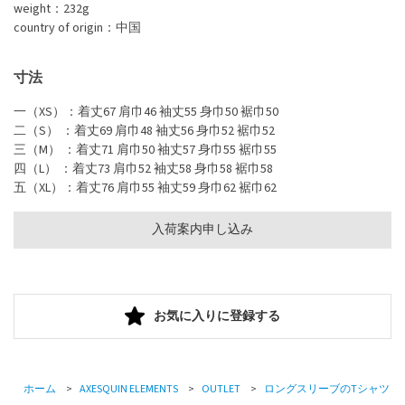
weight：232g
country of origin：中国
寸法
一（XS）：着丈67 肩巾46 袖丈55 身巾50 裾巾50
二（S） ：着丈69 肩巾48 袖丈56 身巾52 裾巾52
三（M） ：着丈71 肩巾50 袖丈57 身巾55 裾巾55
四（L） ：着丈73 肩巾52 袖丈58 身巾58 裾巾58
五（XL）：着丈76 肩巾55 袖丈59 身巾62 裾巾62
入荷案内申し込み
お気に入りに登録する
ホーム
>
AXESQUIN ELEMENTS
>
OUTLET
>
ロングスリーブのTシャツ