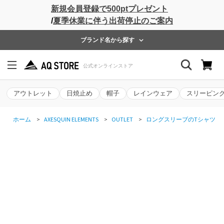
新規会員登録で500ptプレゼント
/
夏季休業に伴う出荷停止のご案内
ブランド名から探す
アウトレット
日焼止め
帽子
レインウェア
スリーピン
ホーム
>
AXESQUIN ELEMENTS
>
OUTLET
>
ロングスリーブのTシャツ