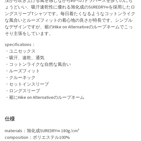
渓から吹き上げる風を感じながら峠へのトラバースを歩くのにち
ょうどいい、吸汗速乾性に優れる旭化成のSUREDRY∞を採用したロ
ングスリーブTシャツです。毎日着たくなるようなコットンライク
な風合いとルーズフィットの着心地の良さが特長です。シンプル
なデザインですが、裾のHike on Alternativeのループネームでこっ
そり主張をしています。
specifications：
・ユニセックス
・吸汗、速乾、通気
・コットンライクな自然な風合い
・ルーズフィット
・クルーネック
・セットインスリーブ
・ロングスリーブ
・裾にHike on Alternativeのループネーム
仕様
materials：旭化成SUREDRY∞ 180g/cm²
composition：ポリエステル100%