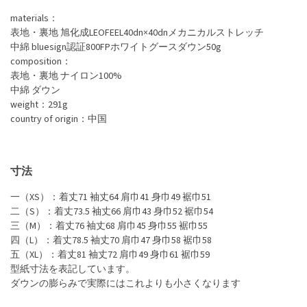
materials：
表地・裏地 旭化成LEOFEEL40dn×40dnメカニカルストレッチ
中綿 bluesign認証800FPホワイトグースダウン50g
composition：
表地・裏地 ナイロン100%
中綿 ダウン
weight：291g
country of origin：中国
寸法
一（XS）：着丈71 袖丈64 肩巾41 身巾49 裾巾51
二（S）：着丈73.5 袖丈66 肩巾43 身巾52 裾巾54
三（M）：着丈76 袖丈68 肩巾45 身巾55 裾巾55
四（L）：着丈78.5 袖丈70 肩巾47 身巾58 裾巾58
五（XL）：着丈81 袖丈72 肩巾49 身巾61 裾巾59
型紙寸法を表記しています。
ダウンの膨らみで実際にはこれよりも小さくなります