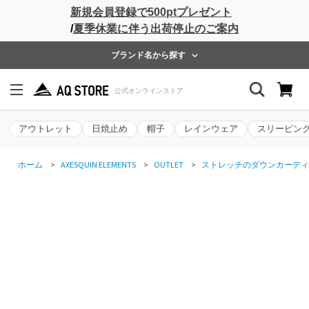
新規会員登録で500ptプレゼント
/
夏季休業に伴う出荷停止のご案内
ブランド名から探す
アウトレット
日焼止め
帽子
レインウェア
スリーピン
ホーム
>
AXESQUIN ELEMENTS
>
OUTLET
>
ストレッチのダウンカーディ