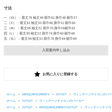
寸法
一（XS）：着丈78 袖丈49 肩巾62 身巾48 裾巾57
二（S）：着丈82 袖丈50 肩巾66 身巾52 裾巾60
三（M）：着丈86 袖丈51 肩巾70 身巾56裾巾63
四（L）：着丈90 袖丈52 肩巾74 身巾60 裾巾66
五（XL）：着丈94 袖丈53 肩巾78 身巾64 裾巾69
入荷案内申し込み
お気に入りに登録する
ホーム
>
AXESQUIN ELEMENTS
>
OUTLET
>
ヴィンテージナイロンのパー
ホーム
>
OUTLET
>
ヴィンテージナイロンのパーカー
ホーム
>
OUTLET
>
AXESQUIN ELEMENTS OUTLET
>
ヴィンテージナイロ