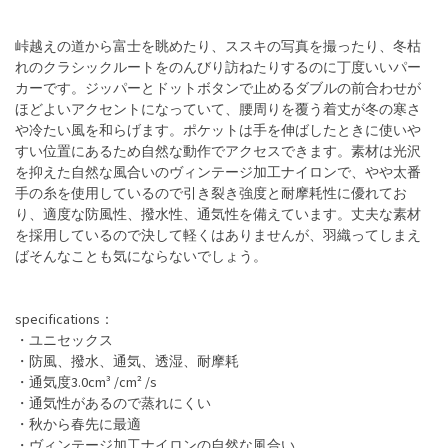
峠越えの道から富士を眺めたり、ススキの写真を撮ったり、冬枯
れのクラシックルートをのんびり訪ねたりするのに丁度いいパー
カーです。ジッパーとドットボタンで止めるダブルの前合わせが
ほどよいアクセントになっていて、腰周りを覆う着丈が冬の寒さ
や冷たい風を和らげます。ポケットは手を伸ばしたときに使いや
すい位置にあるため自然な動作でアクセスできます。素材は光沢
を抑えた自然な風合いのヴィンテージ加工ナイロンで、やや太番
手の糸を使用しているので引き裂き強度と耐摩耗性に優れてお
り、適度な防風性、撥水性、通気性を備えています。丈夫な素材
を採用しているので決して軽くはありませんが、羽織ってしまえ
ばそんなことも気にならないでしょう。
specifications：
・ユニセックス
・防風、撥水、通気、透湿、耐摩耗
・通気度3.0cm³ /cm² /s
・通気性があるので蒸れにくい
・秋から春先に最適
・ヴィンテージ加工ナイロンの自然な風合い