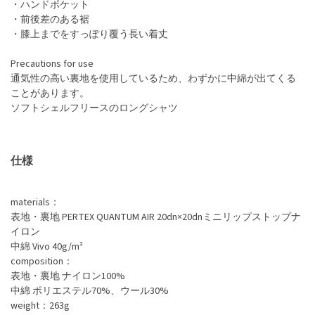
・ハンドポケット
・前後差のある裾
・膝上までをすっぽり覆う長い着丈
Precautions for use
通気性の高い裏地を使用しているため、わずかに中綿が出てくる
ことがあります。
ソフトシェルフリースのロングシャツ
仕様
materials：
表地・裏地 PERTEX QUANTUM AIR 20dn×20dnミニリップストップナ
イロン
中綿 Vivo 40g/m²
composition：
表地・裏地 ナイロン100%
中綿 ポリエステル70%、ウール30%
weight：263g