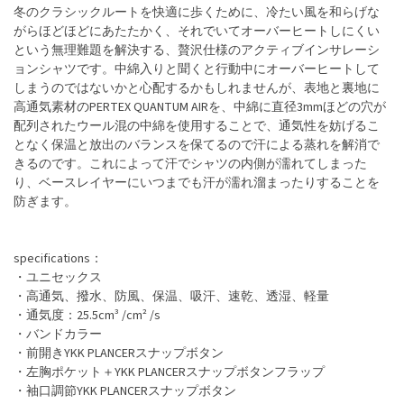
冬のクラシックルートを快適に歩くために、冷たい風を和らげな
がらほどほどにあたたかく、それでいてオーバーヒートしにくい
という無理難題を解決する、贅沢仕様のアクティブインサレーシ
ョンシャツです。中綿入りと聞くと行動中にオーバーヒートして
しまうのではないかと心配するかもしれませんが、表地と裏地に
高通気素材のPERTEX QUANTUM AIRを、中綿に直径3mmほどの穴が
配列されたウール混の中綿を使用することで、通気性を妨げるこ
となく保温と放出のバランスを保てるので汗による蒸れを解消で
きるのです。これによって汗でシャツの内側が濡れてしまった
り、ベースレイヤーにいつまでも汗が濡れ溜まったりすることを
防ぎます。
specifications：
・ユニセックス
・高通気、撥水、防風、保温、吸汗、速乾、透湿、軽量
・通気度：25.5cm³ /cm² /s
・バンドカラー
・前開きYKK PLANCERスナップボタン
・左胸ポケット＋YKK PLANCERスナップボタンフラップ
・袖口調節YKK PLANCERスナップボタン