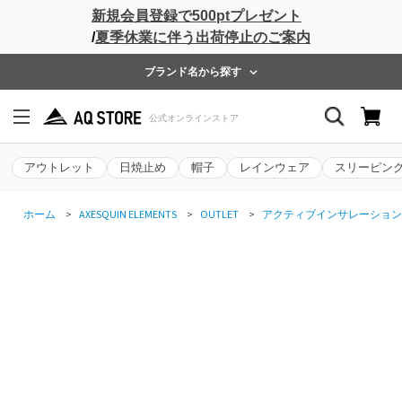
新規会員登録で500ptプレゼント
/
夏季休業に伴う出荷停止のご案内
ブランド名から探す
アウトレット
日焼止め
帽子
レインウェア
スリーピン
ホーム
>
AXESQUIN ELEMENTS
>
OUTLET
>
アクティブインサレーション