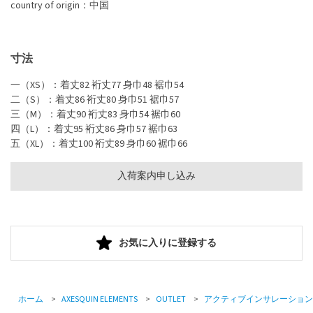
country of origin：中国
寸法
一（XS）：着丈82 裄丈77 身巾48 裾巾54
二（S）：着丈86 裄丈80 身巾51 裾巾57
三（M）：着丈90 裄丈83 身巾54 裾巾60
四（L）：着丈95 裄丈86 身巾57 裾巾63
五（XL）：着丈100 裄丈89 身巾60 裾巾66
入荷案内申し込み
お気に入りに登録する
ホーム
>
AXESQUIN ELEMENTS
>
OUTLET
>
アクティブインサレーション