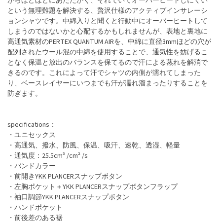
がらほどほどにあたたかく、それでいてオーバーヒートしにくい
という無理難題を解決する、贅沢仕様のアクティブインサレーシ
ョンシャツです。中綿入りと聞くと行動中にオーバーヒートして
しまうのではないかと心配するかもしれませんが、表地と裏地に
高通気素材のPERTEX QUANTUM AIRを、中綿に直径3mmほどの穴が
配列されたウール混の中綿を使用することで、通気性を妨げるこ
となく保温と放出のバランスを保てるので汗による蒸れを解消で
きるのです。これによって汗でシャツの内側が濡れてしまった
り、ベースレイヤーにいつまでも汗が濡れ溜まったりすることを
防ぎます。
specifications：
・ユニセックス
・高通気、撥水、防風、保温、吸汗、速乾、透湿、軽量
・通気度：25.5cm³ /cm² /s
・バンドカラー
・前開きYKK PLANCERスナップボタン
・左胸ポケット＋YKK PLANCERスナップボタンフラップ
・袖口調節YKK PLANCERスナップボタン
・ハンドポケット
・前後差のある裾