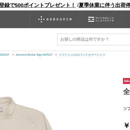
登録で500ポイントプレゼント！
/
夏季休業に伴う出荷
ンドサイト
商品一覧
ブランドサイト
商品
バックパック
グローブ
シノギング
アウトレット
ャツ
ラーシャツ
 OUTLET
>
ソフトシェルのバンドカラーシャツ
 OUTLET
>
Autumn/Winter Tops OUTLET
>
ソフトシェルのバンドカラーシャツ
ソ
￥