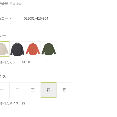
常価格
￥23,100
品コード
021091-H26-E04
ラー
されたカラー：ﾊｲｼﾞﾛ
イズ
一
二
三
四
五
されたサイズ：四