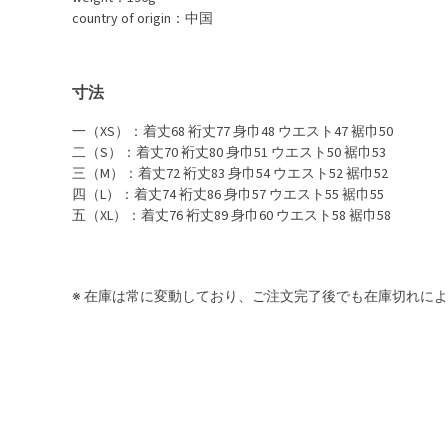
country of origin：中国
寸法
一（XS）：着丈68 裄丈77 身巾48 ウエスト47 裾巾50
二（S）：着丈70 裄丈80 身巾51 ウエスト50 裾巾53
三（M）：着丈72 裄丈83 身巾54 ウエスト52 裾巾52
四（L）：着丈74 裄丈86 身巾57 ウエスト55 裾巾55
五（XL）：着丈76 裄丈89 身巾60 ウエスト58 裾巾58
※ 在庫は常に変動しており、ご注文完了後でも在庫切れに