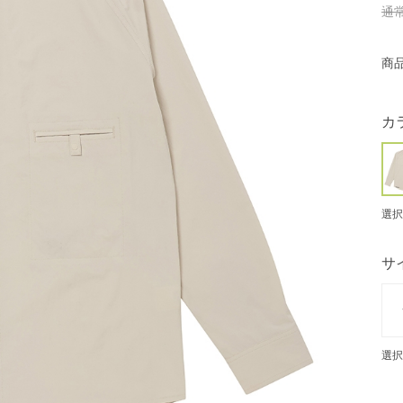
通
商
カ
選択
サ
選択