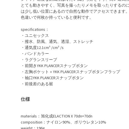
とても動きやすく、写真を撮ったりメモを取ったりするの
は少し低い位置にあるので自然な動作でアクセスできます
色違いで何枚か持っていると便利です。
specifications：
・ユニセックス
・撥水、防風、通気、透湿、ストレッチ
・通気度12.1cm³ /cm² /s
・バンドカラー
・ラグランスリーブ
・前開きYKK PLANCERスナップボタン
・左胸ポケット＋YKK PLANCERスナップボタンフラップ
・袖口YKK PLANCERスナップボタン
・前後差のある裾
仕様
materials：旭化成ELACTION X 70dn×70dn
composition：ナイロン90%、ポリウレタン10%
weight：196g