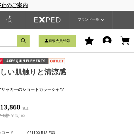
停止のご案内
一覧
ブランドサイト
商品一覧
ブランド一覧
新規会員登録
AXESQUIN ELEMENTS
優しい肌触りと清涼感
アサッカーのショートカラーシャツ
13,860
常価格
￥23,100
品コード
021100-R15-E03