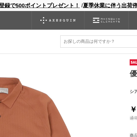
登録で500ポイントプレゼント！
/
夏季休業に伴う出荷
ンドサイト
商品一覧
ブランドサイト
商品
バックパック
グローブ
シノギング
アウトレット
シャツ
シ
￥
通
商