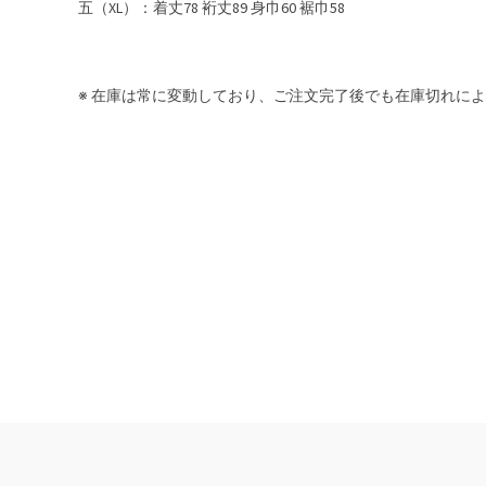
五（XL）：着丈78 裄丈89 身巾60 裾巾58
※ 在庫は常に変動しており、ご注文完了後でも在庫切れに