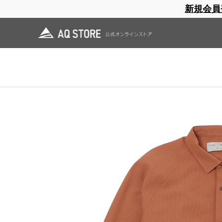
新規会員
ブランドサイト
商品一覧
ブラ
日焼止め
帽子
レインウェア
スリーピングマット
ホーム
>
AXESQUIN ELEMENTS
>
OUTLET
>
シアサッカーのショートカラー
ホーム
>
OUTLET
>
シアサッカーのショートカラーシャツ