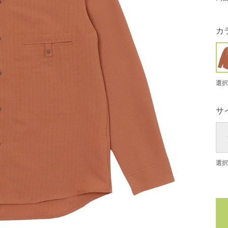
カ
選択
サ
選択