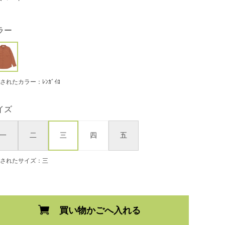
ラー
されたカラー：ﾚﾝｶﾞｲﾛ
イズ
一
二
三
四
五
されたサイズ：三
買い物かごへ入れる