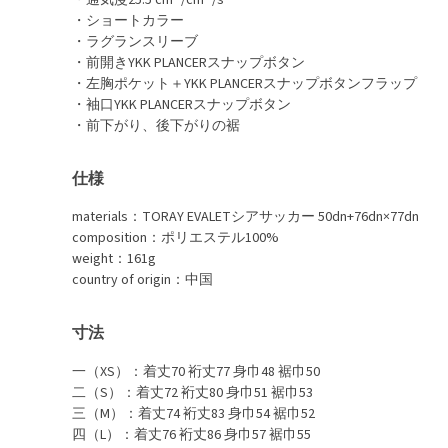
・通気度25.5 cm³ /cm² /s
・ショートカラー
・ラグランスリーブ
・前開きYKK PLANCERスナップボタン
・左胸ポケット＋YKK PLANCERスナップボタンフラップ
・袖口YKK PLANCERスナップボタン
・前下がり、後下がりの裾
仕様
materials：TORAY EVALETシアサッカー 50dn+76dn×77dn
composition：ポリエステル100%
weight：161g
country of origin：中国
寸法
一（XS）：着丈70 裄丈77 身巾48 裾巾50
二（S）：着丈72 裄丈80 身巾51 裾巾53
三（M）：着丈74 裄丈83 身巾54 裾巾52
四（L）：着丈76 裄丈86 身巾57 裾巾55