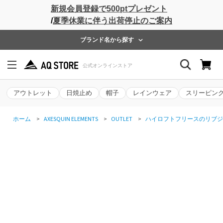
新規会員登録で500ptプレゼント
/
夏季休業に伴う出荷停止のご案内
ブランド名から探す
アウトレット
日焼止め
帽子
レインウェア
スリーピン
ホーム
>
AXESQUIN ELEMENTS
>
OUTLET
>
ハイロフトフリースのリブジ