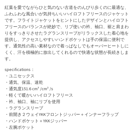
紅葉を愛でながらひと気のない古道をのんびり歩くのに最適な、
ふわふわな風合いが気持ちいいハイロフトフリースのジャケット
です。フライトジャケットをヒントにしたデザインとハイロフト
フリースのバランスが絶妙で、リブ使いの衿、袖口、裾と肩まわ
りをすっきりさせたラグランスリーブがリラックスした着心地を
提供し、アクセスしやすいハンドポケットは手の保温に便利で
す。通気性の高い素材なので着っぱなしでもオーバーヒートしに
くく、汗を積極的に放出してくれるので快適な状態が長続きしま
す。
specifications：
・ユニセックス
・通気、保温、速乾
・通気度151.6 cm³ /cm² /s
・軽くて暖かいハイロフトフリース
・衿、袖口、袖にリブを使用
・ラグランスリーブ
・前開き２ウェイYKKフロントジッパー＋インナーフラップ
・ハンドポケット＋YKKジッパー
・左腕ポケット