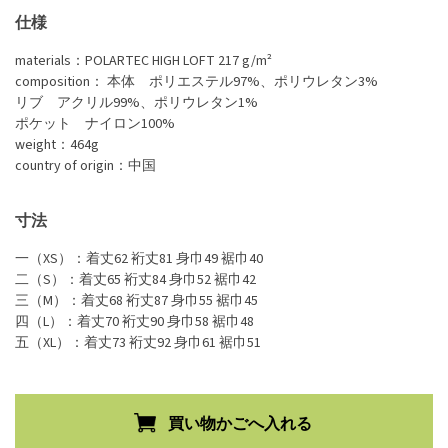
仕様
materials：POLARTEC HIGH LOFT 217 g/m²
composition： 本体 ポリエステル97%、ポリウレタン3%
リブ アクリル99%、ポリウレタン1%
ポケット ナイロン100%
weight：464g
country of origin：中国
寸法
一（XS）：着丈62 裄丈81 身巾49 裾巾40
二（S）：着丈65 裄丈84 身巾52 裾巾42
三（M）：着丈68 裄丈87 身巾55 裾巾45
四（L）：着丈70 裄丈90 身巾58 裾巾48
五（XL）：着丈73 裄丈92 身巾61 裾巾51