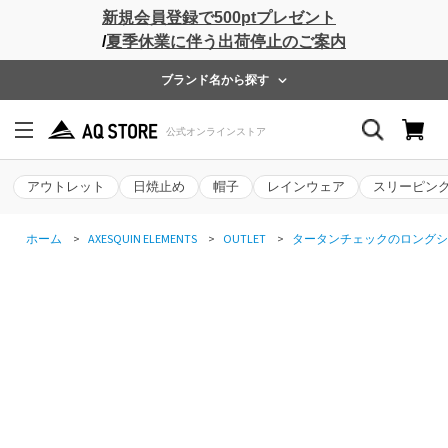
新規会員登録で500ptプレゼント
/
夏季休業に伴う出荷停止のご案内
ブランド名から探す
アウトレット
日焼止め
帽子
レインウェア
スリーピン
ホーム
>
AXESQUIN ELEMENTS
>
OUTLET
>
タータンチェックのロングシ