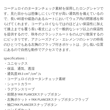
コーデュロイのタータンチェック素材を採用したロングシャツで
す。見た目からは想像しにくいですが高い通気性を備えているの
で、長い峠道や緩急のあるルートにおいてウェア内の閉塞感を和
らげてくれます。コーデュロイならではのほどよい保温性に加え
て膝上までを覆う長い着丈によって一般的なシャツ以上の保温性
を提供するので、秋冬のクラシックルートをのんびり散策するの
にピッタリです。アクシーズクイン・エレメンツのシャツの特長
のひとつでもある左胸のフラップ付きポケットは、少し低い位置
にあるので自然な動作でアクセスできます。
specifications：
・ユニセックス
・保温、通気、透湿
・通気度49.3 cm³ /cm² /s
・コーデュロイのタータンチェック素材
・ショートカラー
・ラグランスリーブ
・前開きYKK PLANCERスナップボタン
・左胸ポケット＋YKK PLANCERスナップボタンフラップ
・袖口YKK PLANCERスナップボタン
・ハンドポケット