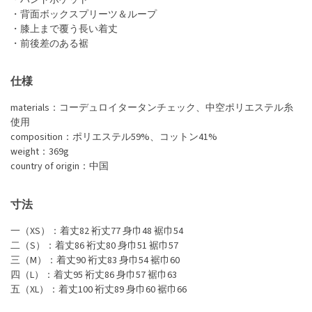
・背面ボックスプリーツ＆ループ
・膝上まで覆う長い着丈
・前後差のある裾
仕様
materials：コーデュロイタータンチェック、中空ポリエステル糸
使用
composition：ポリエステル59%、コットン41%
weight：369g
country of origin：中国
寸法
一（XS）：着丈82 裄丈77 身巾48 裾巾54
二（S）：着丈86 裄丈80 身巾51 裾巾57
三（M）：着丈90 裄丈83 身巾54 裾巾60
四（L）：着丈95 裄丈86 身巾57 裾巾63
五（XL）：着丈100 裄丈89 身巾60 裾巾66