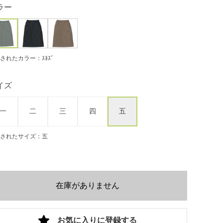
ラー
されたカラー：ｽﾈｽﾞ
イズ
一
二
三
四
五
されたサイズ：五
在庫がありません
お気に入りに登録する