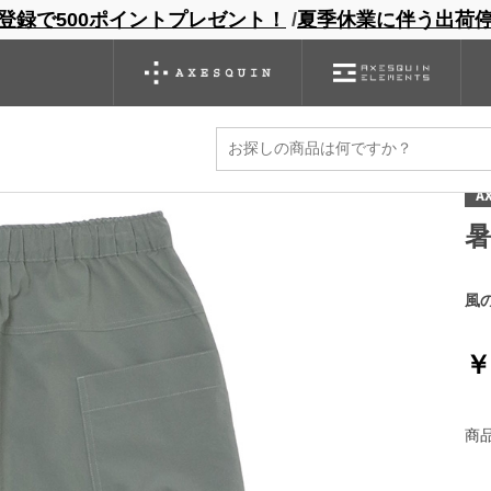
登録で500ポイントプレゼント！
/
夏季休業に伴う出荷
ンドサイト
商品一覧
ブランドサイト
商品
バックパック
グローブ
シノギング
アウトレット
カート
A
風
￥
商