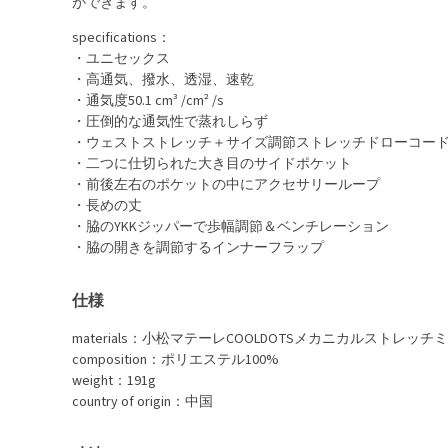
ができます。
specifications：
・ユニセックス
・高通気、撥水、透湿、速乾
・通気度50.1 cm³ /cm² /s
・圧倒的な通気性で蒸れしらず
・ウェストストレッチ＋サイズ調節ストレッチドローコー
・二つに仕切られた大き目のサイドポケット
・前後左右のポケットの中にアクセサリーループ
・長めの丈
・脇のYKKジッパーで歩幅調節＆ベンチレーション
・脇の開きを調節するインナーフラップ
仕様
materials：小松マテーレCOOLDOTSメカニカルストレッ
composition：ポリエステル100%
weight：191g
country of origin：中国