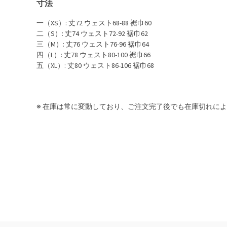
寸法
一（XS）: 丈72 ウェスト68-88 裾巾60
二（S）: 丈74 ウェスト72-92 裾巾62
三（M）: 丈76 ウェスト76-96 裾巾64
四（L）: 丈78 ウェスト80-100 裾巾66
五（XL）: 丈80 ウェスト86-106 裾巾68
※ 在庫は常に変動しており、ご注文完了後でも在庫切れに