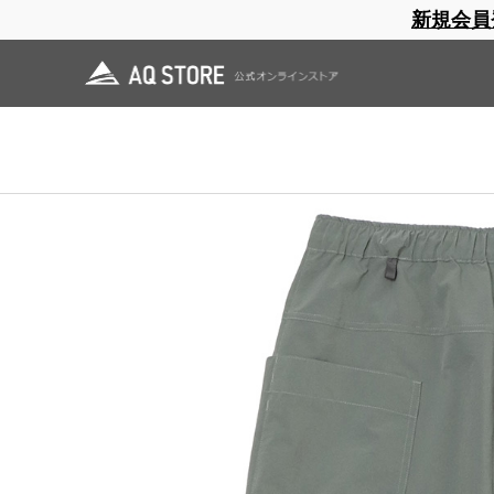
新規会員
ブランドサイト
商品一覧
ブラ
日焼止め
帽子
レインウェア
スリーピングマット
ホーム
>
AXESQUIN ELEMENTS
>
26 Spring & Summer Lineup
>
風の抜けるス