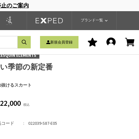
停止のご案内
一覧
ブランドサイト
商品一覧
ブランド一覧
新規会員登録
XESQUIN ELEMENTS
暑い季節の新定番
の抜けるスカート
22,000
品コード
022039-S87-E05