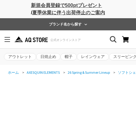
新規会員登録で500ptプレゼント
/
夏季休業に伴う出荷停止のご案内
ブランド名から探す
アウトレット
日焼止め
帽子
レインウェア
スリーピン
ホーム
>
AXESQUIN ELEMENTS
>
26 Spring & Summer Lineup
>
ソフトシェ