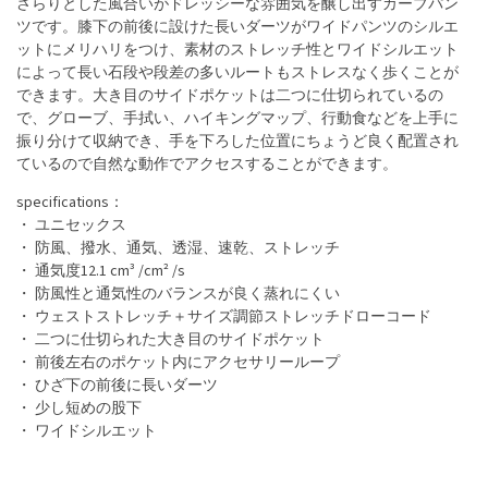
さらりとした風合いがドレッシーな雰囲気を醸し出すカーブパン
ツです。膝下の前後に設けた長いダーツがワイドパンツのシルエ
ットにメリハリをつけ、素材のストレッチ性とワイドシルエット
によって長い石段や段差の多いルートもストレスなく歩くことが
できます。大き目のサイドポケットは二つに仕切られているの
で、グローブ、手拭い、ハイキングマップ、行動食などを上手に
振り分けて収納でき、手を下ろした位置にちょうど良く配置され
ているので自然な動作でアクセスすることができます。
specifications：
・ ユニセックス
・ 防風、撥水、通気、透湿、速乾、ストレッチ
・ 通気度12.1 cm³ /cm² /s
・ 防風性と通気性のバランスが良く蒸れにくい
・ ウェストストレッチ＋サイズ調節ストレッチドローコード
・ 二つに仕切られた大き目のサイドポケット
・ 前後左右のポケット内にアクセサリーループ
・ ひざ下の前後に長いダーツ
・ 少し短めの股下
・ ワイドシルエット