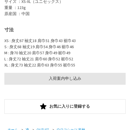
サイズ ：XS-XL（ユニセックス）
重量 ：123g
原産国 ：中国
寸法
XS : 身丈67 袖丈18 肩巾51 身巾43 裾巾43
S : 身丈68 袖丈19 肩巾54 身巾46 裾巾46
M : 身70 袖丈20 肩巾57 身巾49 裾巾49
L : 身丈72 袖丈21 肩巾60 身巾52 裾巾52
XL : 身丈73 袖丈22 肩巾63 身巾55 裾巾55
入荷案内申し込み
お気に入りに登録する
ホーム
>
凌
>
OUTLET
>
ウロコシャツ 半袖