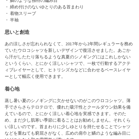
・ 鱗のような独特の編み目
・ 締め付けのないゆとりのある首まわり
・ 着物スリーブ
・ 半袖
思いと創造
あの涼しさが忘れられなくて、2017年から2年間レギュラーを務め
ていたウロコシャツを新しいデザインで復活させました。あごか
ら汗がしたたり落ちるような真夏のシノギングにはこれしかない
というくらい、とにかく涼しいシャツで、一枚で行動するアクテ
ィブレイヤーとして、ヒトリシズカなどに合わせるベースレイヤ
ーとして幅広く使用できます。
着心地
蒸し暑い夏のシノギングに欠かせないのがこのウロコシャツ。薄
手でさらさらテロテロで、優れた吸汗性とクールダウン効果を備
えているので、とにかく涼しい着心地を実感できます。そのた
め、まだ少し肌寒い季節に着ることはお勧めしません。それくら
い涼しいのです。首まわりに少しゆとりを持たせることでシャツ
などを重ねても窮屈さがなく、広めの肩巾と鱗のような編み目に