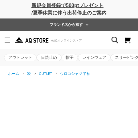
新規会員登録で500ptプレゼント
/
夏季休業に伴う出荷停止のご案内
ブランド名から探す
アウトレット
日焼止め
帽子
レインウェア
スリーピン
ホーム
>
凌
>
OUTLET
>
ウロコシャツ 半袖