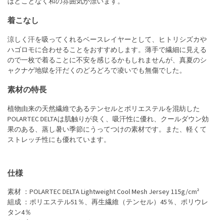
はどことなく和の雰囲気が漂います。
着こなし
涼しく汗を吸ってくれるベースレイヤーとして、ヒトリシズカや
ハゴロモに合わせることをおすすめします。薄手で繊細に見える
ので一枚で着ることに不安を感じるかもしれませんが、真夏のシ
ャクナゲ地獄を汗だくのどろどろで凌いでも無傷でした。
素材の特長
植物由来の天然繊維であるテンセルとポリエステルを混紡した
POLARTEC DELTAは肌触りが良く、吸汗性に優れ、クールダウン効
果のある、蒸し暑い季節にうってつけの素材です。また、軽くて
ストレッチ性にも優れています。
仕様
素材 ：POLARTEC DELTA Lightweight Cool Mesh Jersey 115g/cm²
組成 ：ポリエステル51％、再生繊維（テンセル）45％、ポリウレ
タン4％