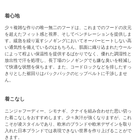
着心地
少々複雑な作りの唯一無二のフードは、これまでのフードの次元
を超えたフィット感と視界、そしてベンチレーションを提供しま
す。緩急を繰り返すシノギングにおいてオーバーヒートしない高
い通気性を備えているのはもちろん、肌面に織り込まれたウール
によって程よい保温性を提供するばかりでなく、優れた調湿性と
放出性で汗を処理し、長丁場のシノギングでも嫌な臭いを軽減し
て快適な状態を保ちます。また、コードロックなどを排したすっ
きりとした裾回りはバックパックのヒップベルトに干渉しませ
ん。
着こなし
ニンジャフーディー、シモナギ、クナイを組み合わせた思い切っ
た着こなしをおすすめします。少々灰汁が強くなりますが、これ
こそが凌スタイルであり、欧米のブランドや欧米デザインを取り
入れた日本ブランドでは表現できない世界を作り上げることがで
きます。