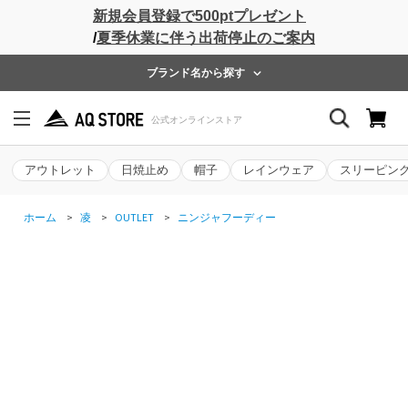
新規会員登録で500ptプレゼント
/
夏季休業に伴う出荷停止のご案内
ブランド名から探す
アウトレット
日焼止め
帽子
レインウェア
スリーピン
ホーム
>
凌
>
OUTLET
>
ニンジャフーディー