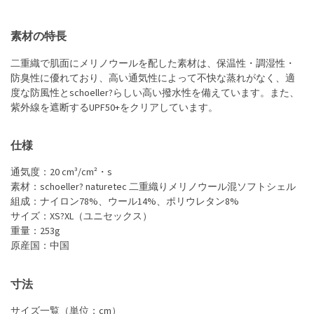
素材の特長
二重織で肌面にメリノウールを配した素材は、保温性・調湿性・
防臭性に優れており、高い通気性によって不快な蒸れがなく、適
度な防風性とschoeller?らしい高い撥水性を備えています。また、
紫外線を遮断するUPF50+をクリアしています。
仕様
通気度：20 cm³/cm²・s
素材：schoeller? naturetec 二重織りメリノウール混ソフトシェル
組成：ナイロン78%、ウール14%、ポリウレタン8%
サイズ：XS?XL（ユニセックス）
重量：253g
原産国：中国
寸法
サイズ一覧（単位：cm）