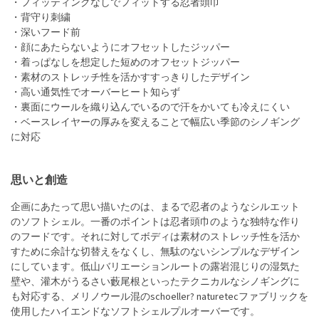
・フィッティングなしでフィットする忍者頭巾
・背守り刺繍
・深いフード前
・顔にあたらないようにオフセットしたジッパー
・着っぱなしを想定した短めのオフセットジッパー
・素材のストレッチ性を活かすすっきりしたデザイン
・高い通気性でオーバーヒート知らず
・裏面にウールを織り込んでいるので汗をかいても冷えにくい
・ベースレイヤーの厚みを変えることで幅広い季節のシノギング
に対応
思いと創造
企画にあたって思い描いたのは、まるで忍者のようなシルエット
のソフトシェル。一番のポイントは忍者頭巾のような独特な作り
のフードです。それに対してボディは素材のストレッチ性を活か
すために余計な切替えをなくし、無駄のないシンプルなデザイン
にしています。低山バリエーションルートの露岩混じりの湿気た
壁や、灌木がうるさい藪尾根といったテクニカルなシノギングに
も対応する、メリノウール混のschoeller? naturetecファブリックを
使用したハイエンドなソフトシェルプルオーバーです。