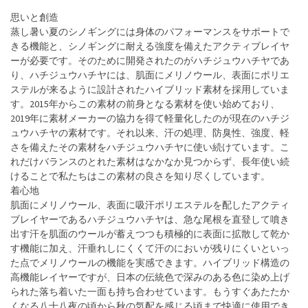
思いと創造
蒸し暑い夏のシノギングには身体のパフォーマンスをサポートで
きる機能と、シノギングに耐える強度を備えたアクティブレイヤ
ーが必要です。そのために開発されたのがハチジュウハチヤであ
り、ハチジュウハチヤには、肌面にメリノウール、表面にポリエ
ステルが来るように設計されたハイブリッド素材を採用していま
す。2015年からこの素材の前身となる素材を使い始めており、
2019年に素材メーカーの協力を得て軽量化したのが現在のハチジ
ュウハチヤの素材です。それ以来、汗の処理、防臭性、強度、軽
さを備えたその素材をハチジュウハチヤに使い続けています。こ
れだけバランスのとれた素材はなかなか見つからず、長年使い続
けることで私たちはこの素材の良さを知り尽くしています。
着心地
肌面にメリノウール、表面に吸汗ポリエステルを配したアクティ
ブレイヤーであるハチジュウハチヤは、急な尾根を直登して噴き
出す汗を肌面のウールが蓄えつつも積極的に表面に拡散して乾か
す機能に加え、汗垂れしにくくて汗のにおいが残りにくいといっ
た点でメリノウールの機能を実感できます。ハイブリッド構造の
高機能レイヤーですが、日本の伝統色で深みのある色に染め上げ
られた落ち着いた一面も持ち合わせています。もうすぐあたたか
くなる八十八夜の頃から秋の気配を感じる頃まで快適に使用でき