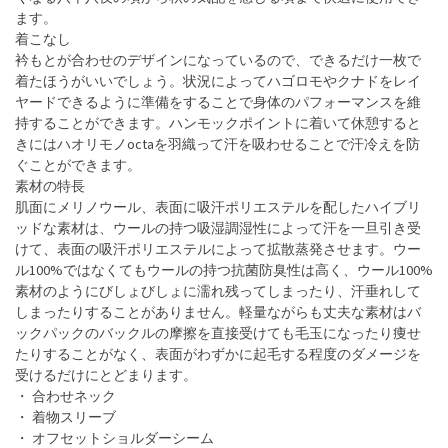
ます。
着こなし
衿もとが合わせのデザインになっているので、できるだけ一枚で
着たほうがいいでしょう。状況によってハゴロモやクナドをレイ
ヤードできるように準備をすることで身体のパフォーマンスを維
持することができます。ハンモックポイントに着いて休憩すると
きにはハオリモノoctaを羽織って汗を吸わせることで汗冷えを防
ぐことができます。
素材の特長
肌面にメリノウール、表面に吸汗ポリエステルを配したハイブリ
ッドな素材は、ウールの持つ吸湿調湿性によって汗を一旦引き受
けて、表面の吸汗ポリエステルによって拡散蒸発させます。ウー
ル100%ではなくてもウールの持つ抗菌防臭性は高く、ウール100%
素材のようにびしょびしょに濡れ残ってしまったり、汗垂れして
しまったりすることがありません。軽量ながらも丈夫な素材はバ
ックパックのバックルの摩擦を直接受けても毛玉になったり痩せ
たりすることがなく、表面がわずかに起毛する程度のダメージを
受けるだけにとどまります。
・ 合わせネック
・ 着物スリーブ
・ オフセットショルダーシーム