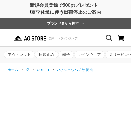
新規会員登録で500ptプレゼント
/
夏季休業に伴う出荷停止のご案内
ブランド名から探す
アウトレット
日焼止め
帽子
レインウェア
スリーピン
ホーム
>
凌
>
OUTLET
>
ハチジュウハチヤ 長袖