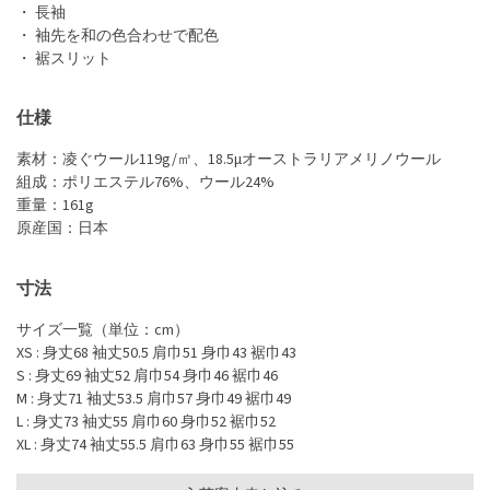
・ 長袖
・ 袖先を和の色合わせで配色
・ 裾スリット
仕様
素材：凌ぐウール119g/㎡、18.5μオーストラリアメリノウール
組成：ポリエステル76%、ウール24%
重量：161g
原産国：日本
寸法
サイズ一覧（単位：cm）
XS : 身丈68 袖丈50.5 肩巾51 身巾43 裾巾43
S : 身丈69 袖丈52 肩巾54 身巾46 裾巾46
M : 身丈71 袖丈53.5 肩巾57 身巾49 裾巾49
L : 身丈73 袖丈55 肩巾60 身巾52 裾巾52
XL : 身丈74 袖丈55.5 肩巾63 身巾55 裾巾55