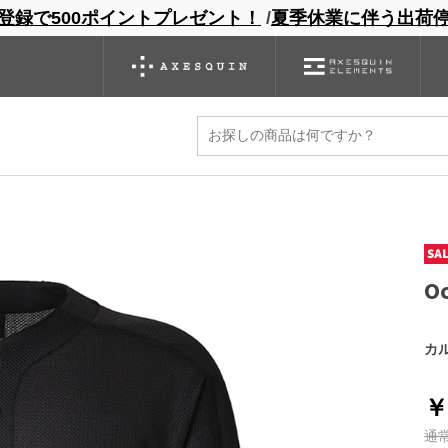
登録で500ポイントプレゼント！
/
夏季休業に伴う出荷
ンドサイト
商品一覧
ブランドサイト
商品
バックパック
グローブ
シノギング
アウトレット
O
カ
￥
通