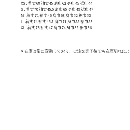
XS : 着丈68 袖丈45 肩巾62 身巾45 裾巾44
S : 着丈70 袖丈45.5 肩巾65 身巾49 裾巾47
M : 着丈72 袖丈46 肩巾68 身巾52 裾巾50
L : 着丈74 袖丈46.5 肩巾71 身巾55 裾巾53
XL : 着丈76 袖丈47 肩巾74 身巾58 裾巾56
※ 在庫は常に変動しており、ご注文完了後でも在庫切れに