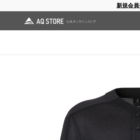
新規会員
ブランドサイト
商品一覧
ブラ
日焼止め
帽子
レインウェア
スリーピングマット
ホーム
>
凌
>
OUTLET
>
カルフワセーター
ホーム
>
OUTLET
>
カルフワセーター
ホーム
>
OUTLET
>
凌 蔵払い
>
カルフワセーター
ホーム
>
OUTLET
>
凌 蔵払い
>
凌 上衣 蔵払い
>
カルフワセーター