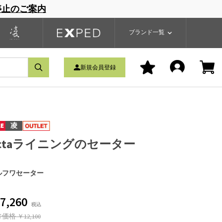
停止のご案内
一覧
ブランドサイト
商品一覧
ブランド一覧
新規会員登録
凌
ctaライニングのセーター
ルフワセーター
7,260
常価格
￥12,100