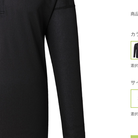
商
カ
選択
サ
選択