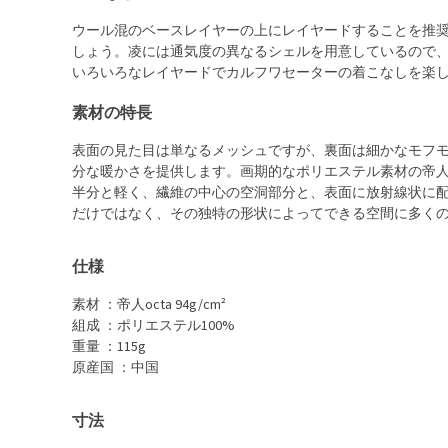
ウール混のベースレイヤーの上にレイヤードすることを推
しょう。凌には通気度の異なるシェルを用意しているので
いろいろなレイヤードでカルフワセーターの着こなしを楽
素材の特長
表面の見た目は単なるメッシュですが、裏面は細かなモフ
分な暖かさを提供します。画期的なポリエステル素材の帝人
半分と軽く、繊維の中心の空洞部分と、表面に放射線状に
だけではなく、その独特の形状によってできる空間に多く
仕様
素材 ：帝人octa 94g/cm²
組成 ：ポリエステル100%
重量 ：115g
原産国 ：中国
寸法