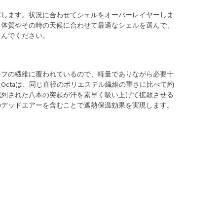
奨します。状況に合わせてシェルをオーバーレイヤーしま
、体質やその時の天候に合わせて最適なシェルを選んで、
しんでください。
モフの繊維に覆われているので、軽量でありながら必要十
Octaは、同じ直径のポリエステル繊維の重さに比べて約
配列された八本の突起が汗を素早く吸い上げて拡散させる
のデッドエアーを含むことで遮熱保温効果を実現します。