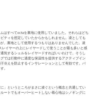
テムはすべてoctaを裏地に使用していました。それらはどち
ィビティを想定していたからかもしれません。凌としても
したが、裏地として使用するつもりはありませんでした。凌
ースレイヤーの上にレイヤードして使うことが最も多いと感
な通気するシェルをレイヤードすればいいわけで、そうし
ングでは行動中に適度な保温性を提供するアクティブイン
の汗冷えを防止するインサレーションとして有効です。バ
ます。
どに」というところがまさに凌ぐという概念と共通してい
なルートでもオーバーヒートしない着心地はシノギングに