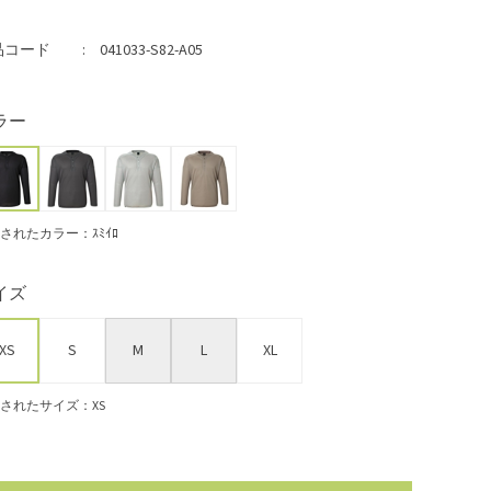
品コード
041033-S82-A05
ラー
されたカラー：ｽﾐｲﾛ
イズ
XS
S
M
L
XL
されたサイズ：XS