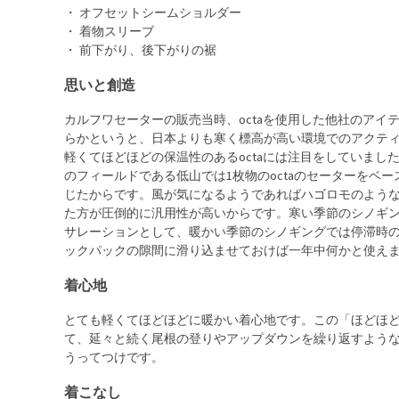
・ オフセットシームショルダー
・ 着物スリーブ
・ 前下がり、後下がりの裾
思いと創造
カルフワセーターの販売当時、octaを使用した他社のアイ
らかというと、日本よりも寒く標高が高い環境でのアクテ
軽くてほどほどの保温性のあるoctaには注目をしていま
のフィールドである低山では1枚物のoctaのセーターをベ
じたからです。風が気になるようであればハゴロモのよう
た方が圧倒的に汎用性が高いからです。寒い季節のシノギ
サレーションとして、暖かい季節のシノギングでは停滞時
ックパックの隙間に滑り込ませておけば一年中何かと使え
着心地
とても軽くてほどほどに暖かい着心地です。この「ほどほ
て、延々と続く尾根の登りやアップダウンを繰り返すよう
うってつけです。
着こなし