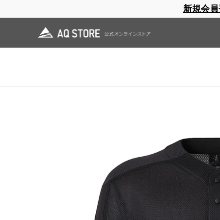
新規会員
ブランドサイト
商品一覧
ブラ
日焼止め
帽子
レインウェア
スリーピングマット
ホーム
>
凌
>
OUTLET
>
カルフワセーター
ホーム
>
OUTLET
>
カルフワセーター
ホーム
>
OUTLET
>
凌 蔵払い
>
カルフワセーター
ホーム
>
OUTLET
>
凌 蔵払い
>
凌 上衣 蔵払い
>
カルフワセーター