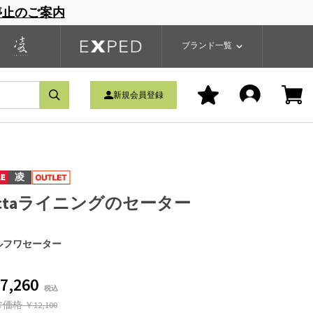
停止のご案内
一覧
ブランドサイト
商品一覧
ブランド一覧
新規会員登録
凌
ctaライニングのセーター
ルフワセーター
7,260
常価格
￥12,100