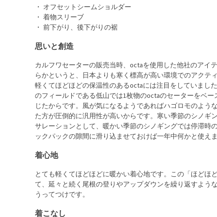
・ オフセットシームショルダー
・ 着物スリーブ
・ 前下がり、後下がりの裾
思いと創造
カルフワセーターの販売当時、octaを使用した他社のアイ
らかというと、日本よりも寒く標高が高い環境でのアクテ
軽くてほどほどの保温性のあるoctaには注目をしていま
のフィールドである低山では1枚物のoctaのセーターをベ
じたからです。風が気になるようであればハゴロモのよう
た方が圧倒的に汎用性が高いからです。寒い季節のシノギ
サレーションとして、暖かい季節のシノギングでは停滞時
ックパックの隙間に滑り込ませておけば一年中何かと使え
着心地
とても軽くてほどほどに暖かい着心地です。この「ほどほ
て、延々と続く尾根の登りやアップダウンを繰り返すよう
うってつけです。
着こなし