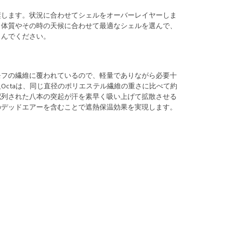
奨します。状況に合わせてシェルをオーバーレイヤーしま
、体質やその時の天候に合わせて最適なシェルを選んで、
しんでください。
モフの繊維に覆われているので、軽量でありながら必要十
Octaは、同じ直径のポリエステル繊維の重さに比べて約
配列された八本の突起が汗を素早く吸い上げて拡散させる
のデッドエアーを含むことで遮熱保温効果を実現します。