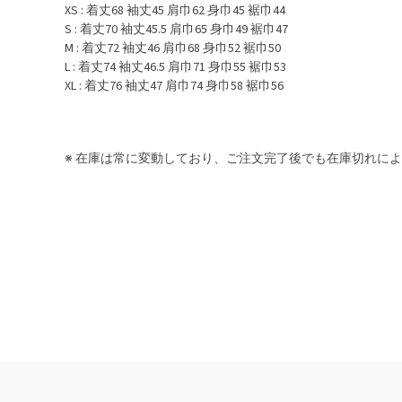
XS : 着丈68 袖丈45 肩巾62 身巾45 裾巾44
S : 着丈70 袖丈45.5 肩巾65 身巾49 裾巾47
M : 着丈72 袖丈46 肩巾68 身巾52 裾巾50
L : 着丈74 袖丈46.5 肩巾71 身巾55 裾巾53
XL : 着丈76 袖丈47 肩巾74 身巾58 裾巾56
※ 在庫は常に変動しており、ご注文完了後でも在庫切れに