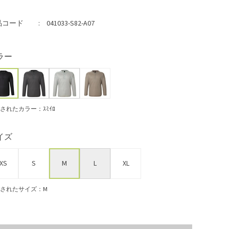
品コード
041033-S82-A07
ラー
されたカラー：ｽﾐｲﾛ
イズ
XS
S
M
L
XL
されたサイズ：M