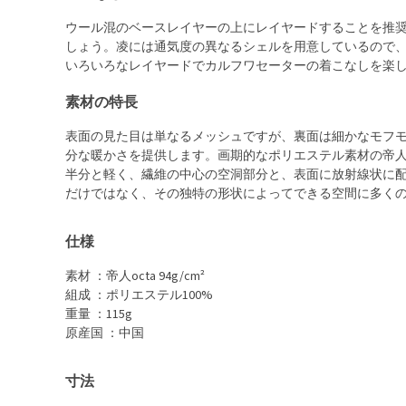
ウール混のベースレイヤーの上にレイヤードすることを推
しょう。凌には通気度の異なるシェルを用意しているので
いろいろなレイヤードでカルフワセーターの着こなしを楽
素材の特長
表面の見た目は単なるメッシュですが、裏面は細かなモフ
分な暖かさを提供します。画期的なポリエステル素材の帝人
半分と軽く、繊維の中心の空洞部分と、表面に放射線状に
だけではなく、その独特の形状によってできる空間に多く
仕様
素材 ：帝人octa 94g/cm²
組成 ：ポリエステル100%
重量 ：115g
原産国 ：中国
寸法