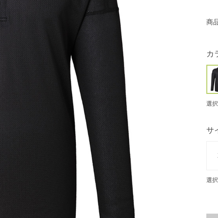
商
カ
選択
サ
選択