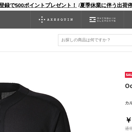
登録で500ポイントプレゼント！
/
夏季休業に伴う出荷
ンドサイト
商品一覧
ブランドサイト
商品
バックパック
グローブ
シノギング
アウトレット
O
カ
￥
通