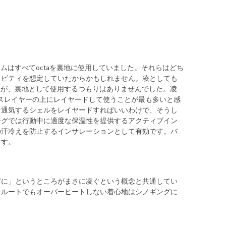
テムはすべてoctaを裏地に使用していました。それらはどち
ィビティを想定していたからかもしれません。凌としても
したが、裏地として使用するつもりはありませんでした。凌
ースレイヤーの上にレイヤードして使うことが最も多いと感
な通気するシェルをレイヤードすればいいわけで、そうし
ングでは行動中に適度な保温性を提供するアクティブイン
の汗冷えを防止するインサレーションとして有効です。バ
ます。
どに」というところがまさに凌ぐという概念と共通してい
なルートでもオーバーヒートしない着心地はシノギングに