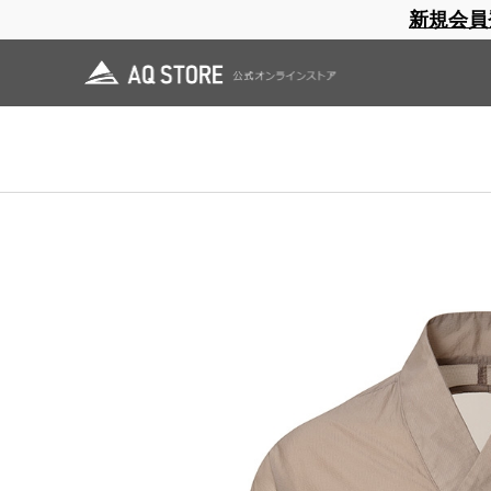
新規会員
ブランドサイト
商品一覧
ブラ
日焼止め
帽子
レインウェア
スリーピングマット
ホーム
>
凌
>
OUTLET
>
クナド
ホーム
>
OUTLET
>
クナド
ホーム
>
OUTLET
>
凌 蔵払い
>
クナド
ホーム
>
OUTLET
>
凌 蔵払い
>
凌 上衣 蔵払い
>
クナド