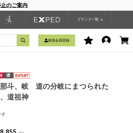
停止のご案内
一覧
ブランドサイト
商品一覧
ブランド一覧
新規会員登録
凌
久那斗、岐 道の分岐にまつられた
、道祖神
ナド
8,855