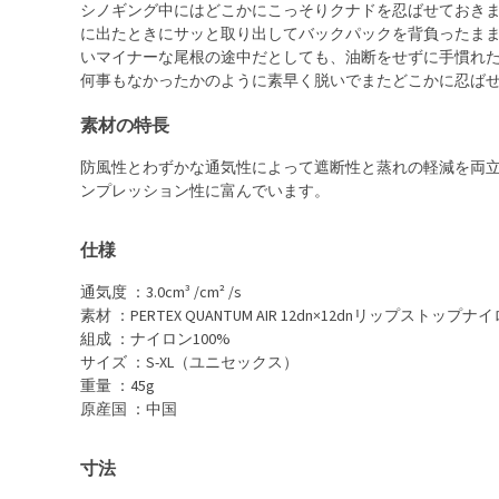
シノギング中にはどこかにこっそりクナドを忍ばせておき
に出たときにサッと取り出してバックパックを背負ったま
いマイナーな尾根の途中だとしても、油断をせずに手慣れ
何事もなかったかのように素早く脱いでまたどこかに忍ば
素材の特長
防風性とわずかな通気性によって遮断性と蒸れの軽減を両
ンプレッション性に富んでいます。
仕様
通気度 ：3.0cm³ /cm² /s
素材 ：PERTEX QUANTUM AIR 12dn×12dnリップストップナ
組成 ：ナイロン100%
サイズ ：S-XL（ユニセックス）
重量 ：45g
原産国 ：中国
寸法