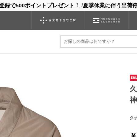
登録で500ポイントプレゼント！
/
夏季休業に伴う出荷
ンドサイト
商品一覧
ブランドサイト
商品
バックパック
グローブ
シノギング
アウトレット
神
ク
￥