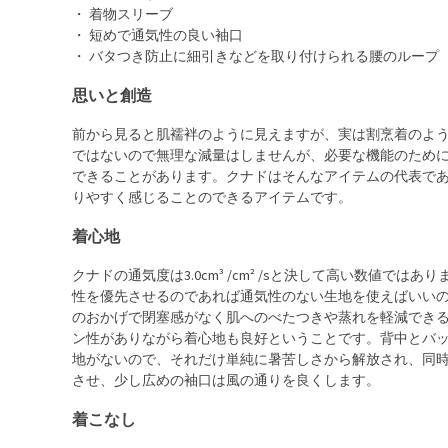
・ 着物スリーブ
・ 短めで通気性の良い袖口
・ バタつき防止に細引きなどを取り付けられる腰のループ
思いと創造
前から見ると肌襦袢のように見えますが、実は割烹着のよう
ではないので無理な減量はしませんが、必要な機能のため
できることがあります。クナドはそんなアイテムの代表で
りやすく感じることのできるアイテムです。
着心地
クナドの通気度は3.0cm³ /cm² /sと決して高い数値
性を優先させるのであれば通気性のない生地を使えばいい
のおかげで閉塞感がなく肌へのべたつきや蒸れを軽減でき
ン性がありながら着心地も良好ということです。背中とバ
地がないので、それだけ単純に暑苦しさから解放され、同
させ、少し広めの袖口は風の通りを良くします。
着こなし