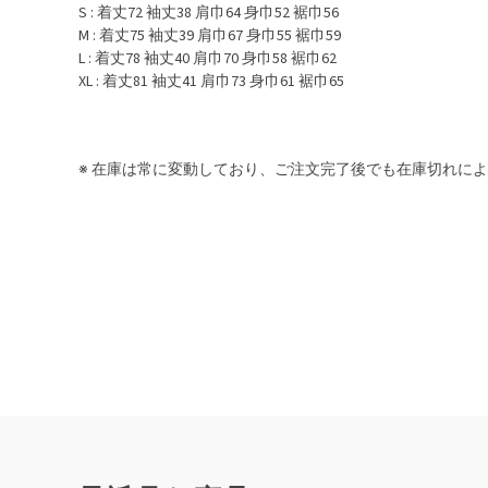
S : 着丈72 袖丈38 肩巾64 身巾52 裾巾56
M : 着丈75 袖丈39 肩巾67 身巾55 裾巾59
L : 着丈78 袖丈40 肩巾70 身巾58 裾巾62
XL : 着丈81 袖丈41 肩巾73 身巾61 裾巾65
※ 在庫は常に変動しており、ご注文完了後でも在庫切れに