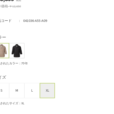
常価格
￥12,650
品コード
041036-A55-A09
ラー
されたカラー：ｱｸｲﾛ
イズ
S
M
L
XL
されたサイズ：XL