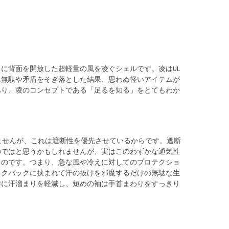
に背面を開放した超軽量の風を凌ぐシェルです。凌はUL
に無駄や矛盾をそぎ落とした結果、思わぬ軽いアイテムが
あり、凌のコンセプトである「足るを知る」をとてもわか
ではありませんが、これは遮断性を優先させているからです。遮断
のではと思うかもしれませんが、実はこのわずかな通気性
るのです。つまり、急な風や冷えに対してのプロテクショ
ックパックに挟まれて汗の抜けを邪魔するだけの無駄な生
時に汗溜まりを軽減し、短めの袖は手首まわりをすっきり