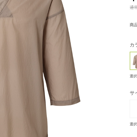
通
商
カ
選択
サ
選択