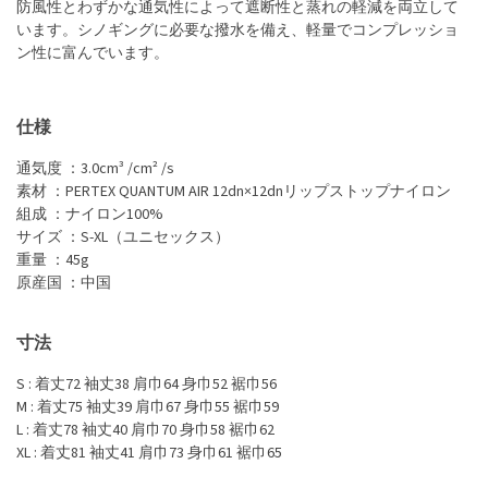
防風性とわずかな通気性によって遮断性と蒸れの軽減を両立して
います。シノギングに必要な撥水を備え、軽量でコンプレッショ
ン性に富んでいます。
仕様
通気度 ：3.0cm³ /cm² /s
素材 ：PERTEX QUANTUM AIR 12dn×12dnリップストップナイロン
組成 ：ナイロン100%
サイズ ：S-XL（ユニセックス）
重量 ：45g
原産国 ：中国
寸法
S : 着丈72 袖丈38 肩巾64 身巾52 裾巾56
M : 着丈75 袖丈39 肩巾67 身巾55 裾巾59
L : 着丈78 袖丈40 肩巾70 身巾58 裾巾62
XL : 着丈81 袖丈41 肩巾73 身巾61 裾巾65