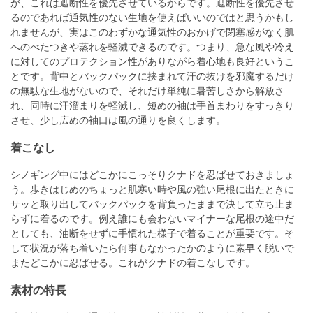
が、これは遮断性を優先させているからです。遮断性を優先させ
るのであれば通気性のない生地を使えばいいのではと思うかもし
れませんが、実はこのわずかな通気性のおかげで閉塞感がなく肌
へのべたつきや蒸れを軽減できるのです。つまり、急な風や冷え
に対してのプロテクション性がありながら着心地も良好というこ
とです。背中とバックパックに挟まれて汗の抜けを邪魔するだけ
の無駄な生地がないので、それだけ単純に暑苦しさから解放さ
れ、同時に汗溜まりを軽減し、短めの袖は手首まわりをすっきり
させ、少し広めの袖口は風の通りを良くします。
着こなし
シノギング中にはどこかにこっそりクナドを忍ばせておきましょ
う。歩きはじめのちょっと肌寒い時や風の強い尾根に出たときに
サッと取り出してバックパックを背負ったままで決して立ち止ま
らずに着るのです。例え誰にも会わないマイナーな尾根の途中だ
としても、油断をせずに手慣れた様子で着ることが重要です。そ
して状況が落ち着いたら何事もなかったかのように素早く脱いで
またどこかに忍ばせる。これがクナドの着こなしです。
素材の特長