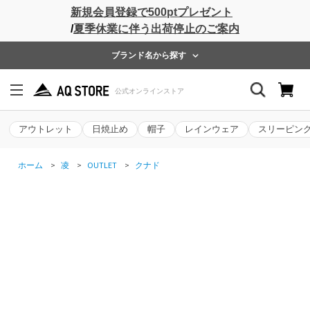
新規会員登録で500ptプレゼント
/
夏季休業に伴う出荷停止のご案内
ブランド名から探す
アウトレット
日焼止め
帽子
レインウェア
スリーピン
ホーム
>
凌
>
OUTLET
>
クナド