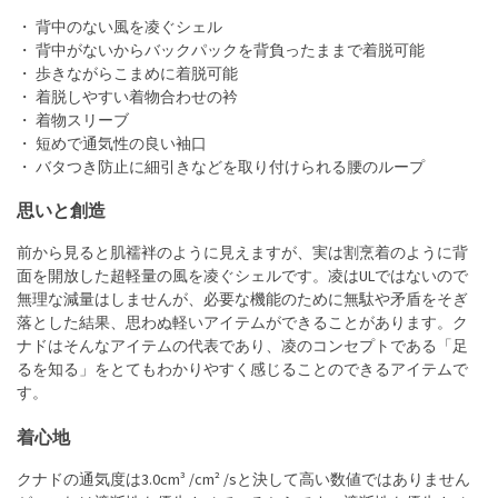
・ 背中のない風を凌ぐシェル
・ 背中がないからバックパックを背負ったままで着脱可能
・ 歩きながらこまめに着脱可能
・ 着脱しやすい着物合わせの衿
・ 着物スリーブ
・ 短めで通気性の良い袖口
・ バタつき防止に細引きなどを取り付けられる腰のループ
思いと創造
前から見ると肌襦袢のように見えますが、実は割烹着のように背
面を開放した超軽量の風を凌ぐシェルです。凌はULではないので
無理な減量はしませんが、必要な機能のために無駄や矛盾をそぎ
落とした結果、思わぬ軽いアイテムができることがあります。ク
ナドはそんなアイテムの代表であり、凌のコンセプトである「足
るを知る」をとてもわかりやすく感じることのできるアイテムで
す。
着心地
クナドの通気度は3.0cm³ /cm² /sと決して高い数値ではありません