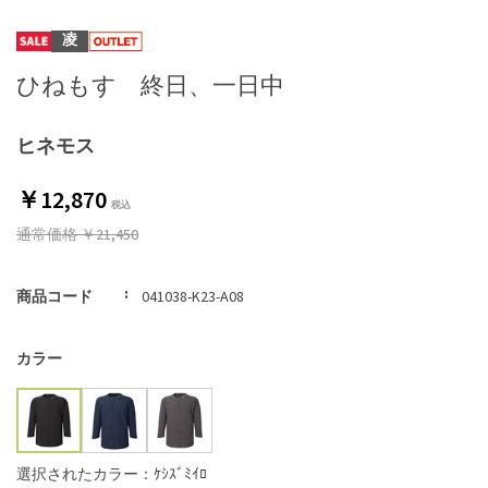
凌
ひねもす 終日、一日中
ヒネモス
￥12,870
通常価格
￥21,450
商品コード
041038-K23-A08
カラー
選択されたカラー：ｹｼｽﾞﾐｲﾛ