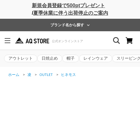
新規会員登録で500ptプレゼント
/
夏季休業に伴う出荷停止のご案内
ブランド名から探す
アウトレット
日焼止め
帽子
レインウェア
スリーピン
ホーム
>
凌
>
OUTLET
>
ヒネモス