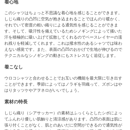
着心地
このシャツはちょっと不思議な着心地を感じることができます。
しじら織りの凸凹に空気が抱き込まれることでほんのり暖かく、
それでいて密度の粗い織りによる通気性を感じることができま
す。そして、吸汗性を備えているためシノギングによって掻いた
汗を積極的に吸い上げて拡散してくれるのでベースレイヤーの濡
れ残りを軽減してくれます。これは撥水性のあるシャツでは味わ
えない感覚です。また、表面の凸凹のおかげで生地が伸びるので
テクニカルなシノギングの動きにもストレスなく追従します。
着こなし
ウロコシャツと合わせることでお互いの機能を最大限に引き出す
ことができます。季節によってはノラギを羽織って、ズボンはや
はりタッツケやアヲネロがいいでしょう。
素材の特長
しじら織り（シアサッカー）の素材はふっくらとしたシボによっ
てふんわり優しい肌触りと清涼感があります。凸凹の表面は肌に
張り付くことがなく、肌とのあいだに空間ができるので通気性が