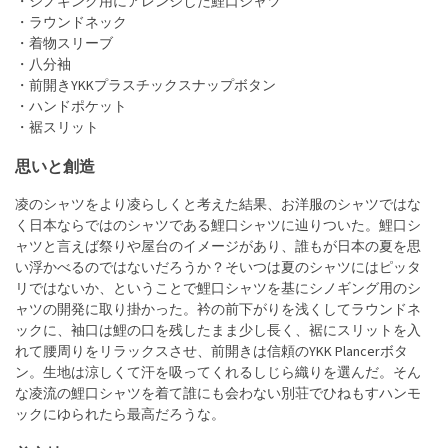
・シノギング用にアレンジした鯉口シャツ
・ラウンドネック
・着物スリーブ
・八分袖
・前開きYKKプラスチックスナップボタン
・ハンドポケット
・裾スリット
思いと創造
凌のシャツをより凌らしくと考えた結果、お洋服のシャツではな
く日本ならではのシャツである鯉口シャツに辿りついた。鯉口シ
ャツと言えば祭りや屋台のイメージがあり、誰もが日本の夏を思
い浮かべるのではないだろうか？そいつは夏のシャツにはピッタ
リではないか、ということで鯉口シャツを基にシノギング用のシ
ャツの開発に取り掛かった。衿の前下がりを浅くしてラウンドネ
ックに、袖口は鯉の口を残したまま少し長く、裾にスリットを入
れて腰周りをリラックスさせ、前開きは信頼のYKK Plancerボタ
ン。生地は涼しくて汗を吸ってくれるしじら織りを選んだ。そん
な凌流の鯉口シャツを着て誰にも会わない別荘でひねもすハンモ
ックにゆられたら最高だろうな。