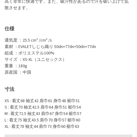
高く非常に快適です。また、吸汗性があるので汗を吸い上げて拡
散させます。
仕様
通気度 ：25.5 cm³ /cm² /s
素材 ：EVALETしじら織り 50dn+77dn×50dn+77dn
組成 ：ポリエステル100%
サイズ ：XS-XL（ユニセックス）
重量 ：180g
原産国 ：中国
寸法
XS : 着丈68 袖丈42 肩巾61 身巾48 裾巾51
S : 着丈70 袖丈42.5 肩巾64 身巾51 裾巾54
M : 着丈72.5 袖丈43 肩巾67 身巾54 裾巾57
L : 着丈75 袖丈43.5 肩巾70 身巾57 裾巾60
XL : 着丈78 袖丈44 肩巾73 身巾60 裾巾63