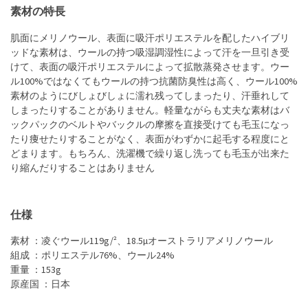
素材の特長
肌面にメリノウール、表面に吸汗ポリエステルを配したハイブリ
ッドな素材は、ウールの持つ吸湿調湿性によって汗を一旦引き受
けて、表面の吸汗ポリエステルによって拡散蒸発させます。ウー
ル100%ではなくてもウールの持つ抗菌防臭性は高く、ウール100%
素材のようにびしょびしょに濡れ残ってしまったり、汗垂れして
しまったりすることがありません。軽量ながらも丈夫な素材はバ
ックパックのベルトやバックルの摩擦を直接受けても毛玉になっ
たり痩せたりすることがなく、表面がわずかに起毛する程度にと
どまります。もちろん、洗濯機で繰り返し洗っても毛玉が出来た
り縮んだりすることはありません
仕様
素材 ：凌ぐウール119g/²、18.5µオーストラリアメリノウール
組成 ：ポリエステル76%、ウール24%
重量 ：153g
原産国 ：日本