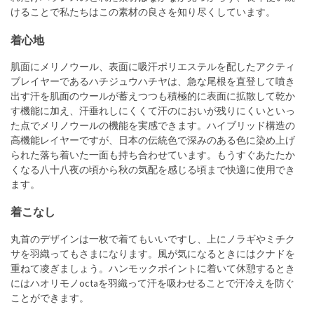
けることで私たちはこの素材の良さを知り尽くしています。
着心地
肌面にメリノウール、表面に吸汗ポリエステルを配したアクティ
ブレイヤーであるハチジュウハチヤは、急な尾根を直登して噴き
出す汗を肌面のウールが蓄えつつも積極的に表面に拡散して乾か
す機能に加え、汗垂れしにくくて汗のにおいが残りにくいといっ
た点でメリノウールの機能を実感できます。ハイブリッド構造の
高機能レイヤーですが、日本の伝統色で深みのある色に染め上げ
られた落ち着いた一面も持ち合わせています。もうすぐあたたか
くなる八十八夜の頃から秋の気配を感じる頃まで快適に使用でき
ます。
着こなし
丸首のデザインは一枚で着てもいいですし、上にノラギやミチク
サを羽織ってもさまになります。風が気になるときにはクナドを
重ねて凌ぎましょう。ハンモックポイントに着いて休憩するとき
にはハオリモノoctaを羽織って汗を吸わせることで汗冷えを防ぐ
ことができます。