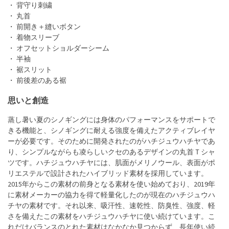
・ 背守り刺繍
・ 丸首
・ 前開き＋縫いボタン
・ 着物スリーブ
・ オフセットショルダーシーム
・ 半袖
・ 裾スリット
・ 前後差のある裾
思いと創造
蒸し暑い夏のシノギングには身体のパフォーマンスをサポートで
きる機能と、シノギングに耐える強度を備えたアクティブレイヤ
ーが必要です。そのために開発されたのがハチジュウハチヤであ
り、シンプルながらも凌らしいクセのあるデザインの丸首Ｔシャ
ツです。ハチジュウハチヤには、肌面がメリノウール、表面がポ
リエステルで設計されたハイブリッド素材を採用しています。
2015年からこの素材の前身となる素材を使い始めており、2019年
に素材メーカーの協力を得て軽量化したのが現在のハチジュウハ
チヤの素材です。それ以来、吸汗性、速乾性、防臭性、強度、軽
さを備えたこの素材をハチジュウハチヤに使い続けています。こ
れだけバランスのとれた素材はなかなか見つからず、長年使い続