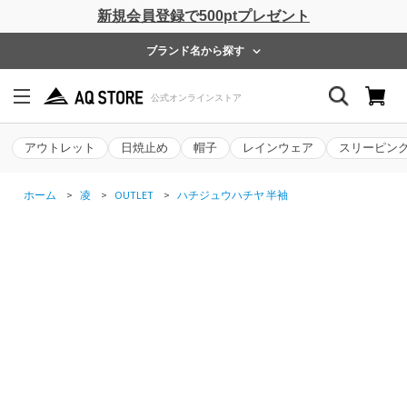
新規会員登録で500ptプレゼント
ブランド名から探す
アウトレット
日焼止め
帽子
レインウェア
スリーピン
ホーム
>
凌
>
OUTLET
>
ハチジュウハチヤ 半袖