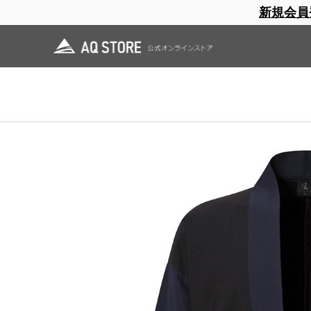
新規会員
ブランドサイト
商品一覧
ブラ
日焼止め
帽子
レインウェア
スリーピングマット
ホーム
>
凌
>
令和八年 春夏一覧
>
ノラギ 綾織り