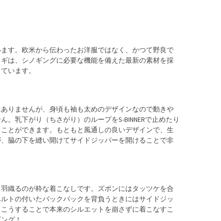
います。欧米から伝わったお洋服ではなく、かつて野良で
ラギは、シノギングに必要な機能を備えた最新の素材を採
しています。
はありませんが、身頃も袖も太めのデザインなので動きや
。乳下がり（ちさがり）のループをS-BINNERで止めたり
ることができます。もともと風通しの良いデザインで、生
が、脇の下を縫い開けてサイドジッパーを開けることで非
と羽織るのが粋な着こなしです。ズボンにはタッツケを合
ベルトの付いたバックパックを背負うときにはサイドジッ
。こうすることで本来のシルエットを崩さずに着こなすこ
ギング！