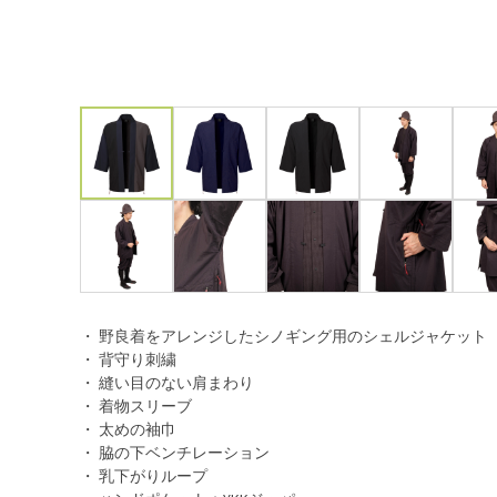
・ 野良着をアレンジしたシノギング用のシェルジャケット
・ 背守り刺繍
・ 縫い目のない肩まわり
・ 着物スリーブ
・ 太めの袖巾
・ 脇の下ベンチレーション
・ 乳下がりループ