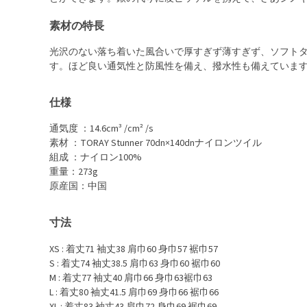
素材の特長
光沢のない落ち着いた風合いで厚すぎず薄すぎず、ソフト
す。ほど良い通気性と防風性を備え、撥水性も備えていま
仕様
通気度 ：14.6cm³ /cm² /s
素材 ：TORAY Stunner 70dn×140dnナイロンツイル
組成 ：ナイロン100%
重量：273g
原産国：中国
寸法
XS : 着丈71 袖丈38 肩巾60 身巾57 裾巾57
S : 着丈74 袖丈38.5 肩巾63 身巾60 裾巾60
M : 着丈77 袖丈40 肩巾66 身巾63裾巾63
L : 着丈80 袖丈41.5 肩巾69 身巾66 裾巾66
XL : 着丈83 袖丈43 肩巾72 身巾69 裾巾69