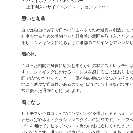
・ ハンドポケット＋YKKジッパー
・ 上下開きのサイドベンチレーションジッパー
思いと創造
凌では独自の美学で日本の低山を歩くため道具を創造して
仕事をするための着物だった野良着の意匠を取り入れたノ
用し、シノギングに足るように細部のデザインをアレンジ
着心地
羽織った瞬間に身体に馴染む柔らかい素材にストレッチ性
すく、シノギングにおけるストレスを感じることはありません
紐で結わいたりすることで、風が強い時のバタつきを抑え
地にも適度な通気性があるのでそれだけでも十分なのです
常に優れた通気性が得られます。
着こなし
ヒネモスやウロコシャツにヤマバッグを掛けたままちょい
わせれば凌ネオ・クラシックスタイルの完成です。ヒップ
パーを開けて、ヒップベルトを裾の内側に通してください
とができます。鍬の代りに凌ピッケルを携えて、さあシノ