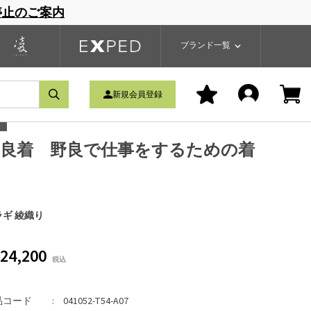
停止のご案内
一覧
ブランドサイト
商品一覧
ブランド一覧
新規会員登録
野良着 野良で仕事をするための着
ラギ 綾織り
24,200
品コード
041052-T54-A07