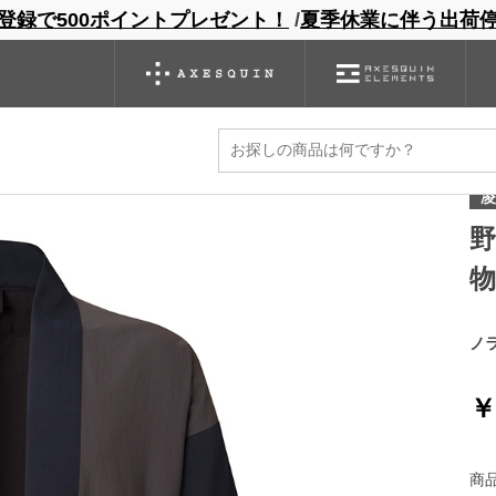
登録で500ポイントプレゼント！
/
夏季休業に伴う出荷
ンドサイト
商品一覧
ブランドサイト
商品
バックパック
グローブ
シノギング
アウトレット
凌
物
ノ
￥
商