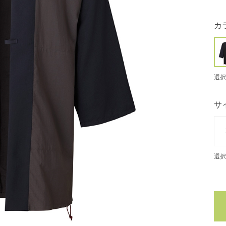
カ
選択
サ
選択