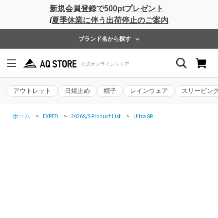
新規会員登録で500ptプレゼント
/
夏季休業に伴う出荷停止のご案内
ブランド名から探す
アウトレット
日焼止め
帽子
レインウェア
スリーピン
ホーム
>
EXPED
>
2026S/S Product List
>
Ultra 8R