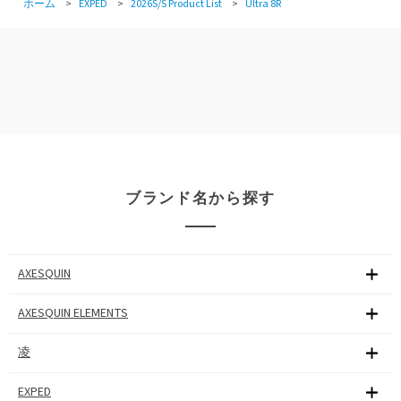
ホーム
>
EXPED
>
2026S/S Product List
>
Ultra 8R
ブランド名から探す
AXESQUIN
AXESQUIN ELEMENTS
凌
EXPED