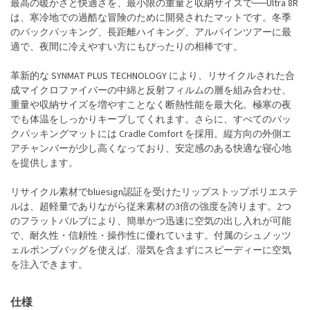
最高の暖かさと快適さを、最小限の重量と収納サイズで──Ultra 8R
は、寒冷地での過酷な冒険のために開発されたマットです。冬季
のバックパッキング、長距離ハイキング、アルパインツアーに最
適で、夜間に冷えやすい方にもぴったりの相棒です。
革新的な SYNMAT PLUS TECHNOLOGY により、リサイクルされた合
成マイクロファイバーの中綿と反射フィルムの層を組み合わせ、
重量や収納サイズを増やすことなく断熱性能を最大化。極寒の夜
でも体温をしっかりキープしてくれます。さらに、すべてのバッ
クパッキングマットには Cradle Comfort を採用。縦方向の外側エ
アチャンバーが少し高くなっており、安定感のある快適な寝心地
を提供します。
リサイクル素材でbluesign認証を受けたリップストップポリエステ
ルは、超軽量でありながら従来素材の3倍の強度を誇ります。2つ
のフラットバルブにより、簡単かつ迅速に空気の出し入れが可能
で、耐久性・信頼性・操作性に優れています。付属のシュノッツ
ェルポンプバッグを使えば、湿気を含まずにスピーディーに空気
を注入できます。
仕様