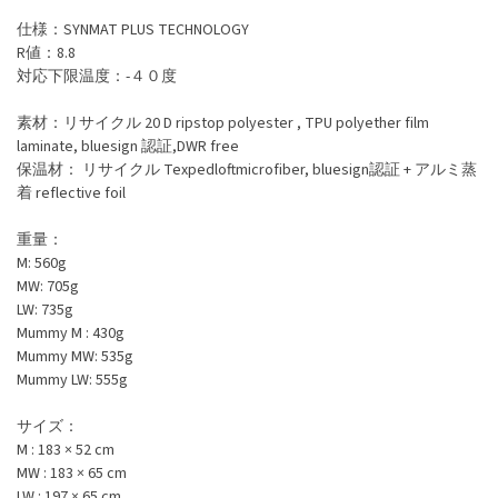
仕様：SYNMAT PLUS TECHNOLOGY
R値：8.8
対応下限温度：-４０度
素材：リサイクル 20 D ripstop polyester , TPU polyether film
laminate, bluesign 認証,DWR free
保温材： リサイクル Texpedloftmicrofiber, bluesign認証 + アルミ蒸
着 reflective foil
重量：
M: 560g
MW: 705g
LW: 735g
Mummy M : 430g
Mummy MW: 535g
Mummy LW: 555g
サイズ：
M : 183 × 52 cm
MW : 183 × 65 cm
LW : 197 × 65 cm