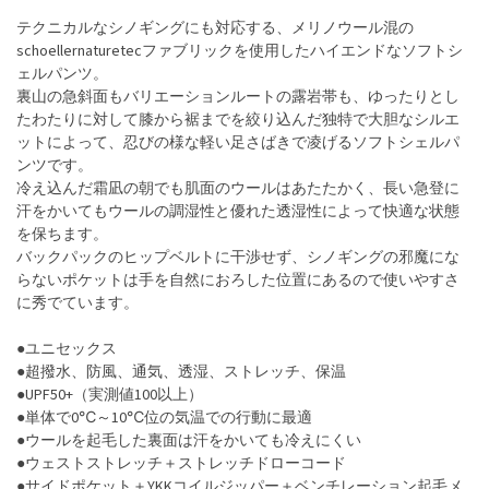
テクニカルなシノギングにも対応する、メリノウール混の
schoellernaturetecファブリックを使用したハイエンドなソフトシ
ェルパンツ。
裏山の急斜面もバリエーションルートの露岩帯も、ゆったりとし
たわたりに対して膝から裾までを絞り込んだ独特で大胆なシルエ
ットによって、忍びの様な軽い足さばきで凌げるソフトシェルパ
ンツです。
冷え込んだ霜凪の朝でも肌面のウールはあたたかく、長い急登に
汗をかいてもウールの調湿性と優れた透湿性によって快適な状態
を保ちます。
バックパックのヒップベルトに干渉せず、シノギングの邪魔にな
らないポケットは手を自然におろした位置にあるので使いやすさ
に秀でています。
●ユニセックス
●超撥水、防風、通気、透湿、ストレッチ、保温
●UPF50+（実測値100以上）
●単体で0℃～10℃位の気温での行動に最適
●ウールを起毛した裏面は汗をかいても冷えにくい
●ウェストストレッチ＋ストレッチドローコード
●サイドポケット＋YKKコイルジッパー＋ベンチレーション起毛メ