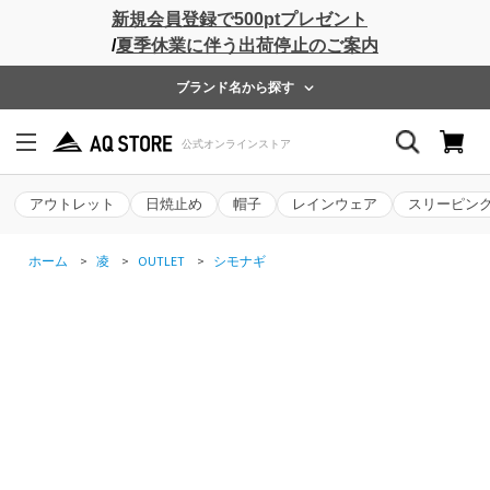
新規会員登録で500ptプレゼント
/
夏季休業に伴う出荷停止のご案内
ブランド名から探す
アウトレット
日焼止め
帽子
レインウェア
スリーピン
ホーム
>
凌
>
OUTLET
>
シモナギ