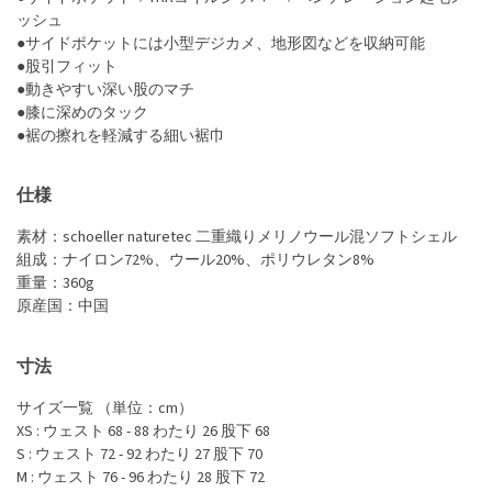
ッシュ
●サイドポケットには小型デジカメ、地形図などを収納可能
●股引フィット
●動きやすい深い股のマチ
●膝に深めのタック
●裾の擦れを軽減する細い裾巾
仕様
素材：schoeller naturetec 二重織りメリノウール混ソフトシェル
組成：ナイロン72%、ウール20%、ポリウレタン8%
重量：360g
原産国：中国
寸法
サイズ一覧 （単位：cm）
XS : ウェスト 68 - 88 わたり 26 股下 68
S : ウェスト 72 - 92 わたり 27 股下 70
M : ウェスト 76 - 96 わたり 28 股下 72