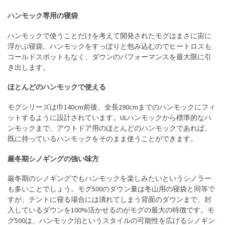
ハンモック専用の寝袋
ハンモックで使うことだけを考えて開発されたモグはまさに宙に
浮かぶ寝袋。ハンモックをすっぽりと包み込むのでヒートロスも
コールドスポットもなく、ダウンのパフォーマンスを最大限に引
き出します。
ほとんどのハンモックで使える
モグシリーズは巾140cm前後、全長290cmまでのハンモックにフィ
ットするように設計されています。ULハンモックから標準的なハ
ンモックまで、アウトドア用のほとんどのハンモックであれば、
既に持っているハンモックをそのまま使うことができます。
厳冬期シノギングの強い味方
厳冬期のシノギングでもハンモックを楽しみたいというシノラー
も多いことでしょう。モグ500のダウン量は冬山用の寝袋と同等で
すが、テントに寝る場合には潰れてしまう背面のダウンまで、封
入しているダウンを100%活かせるのがモグの最大の特徴です。モ
グ500は、ハンモック泊というスタイルの可能性を広げるシノギン