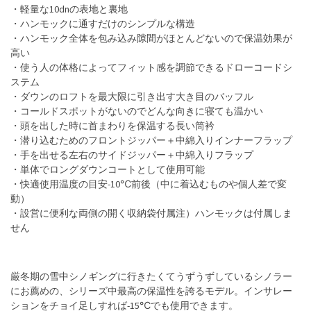
・軽量な10dnの表地と裏地
・ハンモックに通すだけのシンプルな構造
・ハンモック全体を包み込み隙間がほとんどないので保温効果が
高い
・使う人の体格によってフィット感を調節できるドローコードシ
ステム
・ダウンのロフトを最大限に引き出す大き目のバッフル
・コールドスポットがないのでどんな向きに寝ても温かい
・頭を出した時に首まわりを保温する長い筒衿
・潜り込むためのフロントジッパー＋中綿入りインナーフラップ
・手を出せる左右のサイドジッパー＋中綿入りフラップ
・単体でロングダウンコートとして使用可能
・快適使用温度の目安-10℃前後（中に着込むものや個人差で変
動）
・設営に便利な両側の開く収納袋付属注）ハンモックは付属しま
せん
厳冬期の雪中シノギングに行きたくてうずうずしているシノラー
にお薦めの、シリーズ中最高の保温性を誇るモデル。インサレー
ションをチョイ足しすれば-15℃でも使用できます。