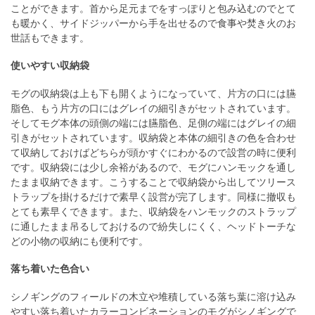
ことができます。首から足元までをすっぽりと包み込むのでとて
も暖かく、サイドジッパーから手を出せるので食事や焚き火のお
世話もできます。
使いやすい収納袋
モグの収納袋は上も下も開くようになっていて、片方の口には臙
脂色、もう片方の口にはグレイの細引きがセットされています。
そしてモグ本体の頭側の端には臙脂色、足側の端にはグレイの細
引きがセットされています。収納袋と本体の細引きの色を合わせ
て収納しておけばどちらが頭かすぐにわかるので設営の時に便利
です。収納袋には少し余裕があるので、モグにハンモックを通し
たまま収納できます。こうすることで収納袋から出してツリース
トラップを掛けるだけで素早く設営が完了します。同様に撤収も
とても素早くできます。また、収納袋をハンモックのストラップ
に通したまま吊るしておけるので紛失しにくく、ヘッドトーチな
どの小物の収納にも便利です。
落ち着いた色合い
シノギングのフィールドの木立や堆積している落ち葉に溶け込み
やすい落ち着いたカラーコンビネーションのモグがシノギングで