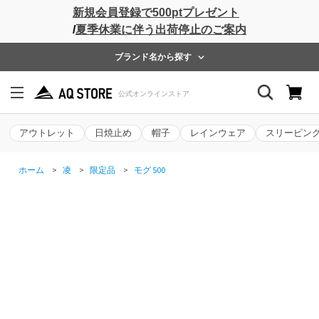
新規会員登録で500ptプレゼント
/
夏季休業に伴う出荷停止のご案内
ブランド名から探す
アウトレット
日焼止め
帽子
レインウェア
スリーピン
ホーム
>
凌
>
限定品
>
モグ 500