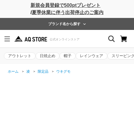
新規会員登録で500ptプレゼント
/
夏季休業に伴う出荷停止のご案内
ブランド名から探す
アウトレット
日焼止め
帽子
レインウェア
スリーピン
ホーム
>
凌
>
限定品
>
ウキグモ