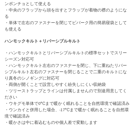
ンポンチョとして使える
・中央のフラップから頭を出すとフラップが着物の襟のようにな
る
・単体で左右のファスナーを閉じてビバーク用の簡易寝袋として
も使える
ハンモックキルト＋リバーシブルキルト
・ハンモックキルトとリバーシブルキルトの標準セットでスリー
シーズン対応可
・ハンモックキルト左右のファスナーを閉じ、下に重ねたリバー
シブルキルト左右のファスナーを閉じることで二重のキルトにな
り真冬のシノギングに対応可
・両側が開くことで設営しやすく紛失しにくい収納袋
・ツリーストラップとラインは付属しませんので別途用意してく
ださい
・ウキグモ単体で0℃まで暖かく眠れることを自然環境で確認済み
・ウンカイと併用した場合、-17℃まで暖かく眠れることを自然環
境で確認済み
・暖かさは中に着込むものや個人差で変動します