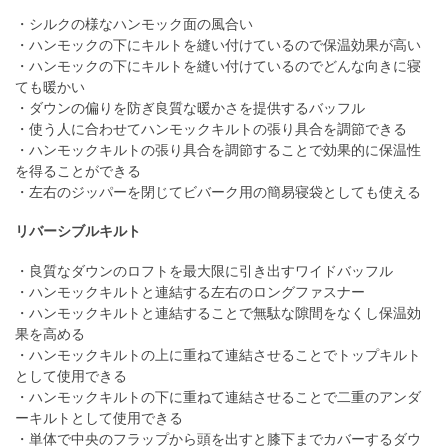
・シルクの様なハンモック面の風合い
・ハンモックの下にキルトを縫い付けているので保温効果が高い
・ハンモックの下にキルトを縫い付けているのでどんな向きに寝
ても暖かい
・ダウンの偏りを防ぎ良質な暖かさを提供するバッフル
・使う人に合わせてハンモックキルトの張り具合を調節できる
・ハンモックキルトの張り具合を調節することで効果的に保温性
を得ることができる
・左右のジッパーを閉じてビバーク用の簡易寝袋としても使える
リバーシブルキルト
・良質なダウンのロフトを最大限に引き出すワイドバッフル
・ハンモックキルトと連結する左右のロングファスナー
・ハンモックキルトと連結することで無駄な隙間をなくし保温効
果を高める
・ハンモックキルトの上に重ねて連結させることでトップキルト
として使用できる
・ハンモックキルトの下に重ねて連結させることで二重のアンダ
ーキルトとして使用できる
・単体で中央のフラップから頭を出すと膝下までカバーするダウ