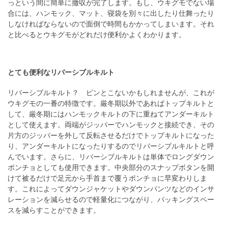
っという間に簡単に撤収が完了します。もし、ウキグモでない場
合には、ハンモック、マット、寝袋を別々に出したり仕舞ったり
しなければならないので面倒で時間もかかってしまいます。それ
と比べるとウキグモがどれだけ便利かよくわかります。
とても便利なリバーシブルキルト
リバーシブルキルト？ ピンとこないかもしれませんが、これが
ウキグモの一番の特徴です。厳冬期以外であればトップキルトと
して、厳冬期にはハンモックキルトの下に重ねてアンダーキルト
として使えます。両端がジッパーでハンモックと接続でき、その
片方のジッパーを外して反転させるだけでトップキルトになった
り、アンダーキルトになったりするのでリバーシブルキルトと呼
んでいます。さらに、リバーシブルキルトは単体でロングダウン
ポンチョとしても使用できます。中央部分のスナップボタンを開
けて被るだけで足元から手首まで覆うポンチョに早変わりしま
す。これによってダウンジャケットやダウンパンツなどのインサ
レーションを減らせるので軽量化につながり、パッキングスペー
スを減らすことができます。