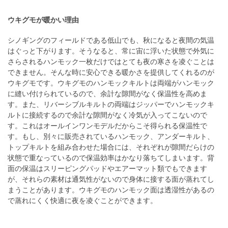
ウキグモが暖かい理由
シノギングのフィールドである低山でも、秋になると夜間の気温
はぐっと下がります。そうなると、常に宙に浮いた状態で外気に
さらされるハンモック一枚だけではとても夜の寒さを凌ぐことは
できません。そんな時に安心できる暖かさを提供してくれるのが
ウキグモです。ウキグモのハンモックキルトは両端がハンモック
に縫い付けられているので、余計な隙間がなく保温性を高めま
す。また、リバーシブルキルトの両端はジッパーでハンモックキ
ルトに接続するので余計な隙間がなく冷気が入ってこないので
す。これはオールインワンモデルだからこそ得られる保温性で
す。もし、別々に販売されているハンモック、アンダーキルト、
トップキルトを組み合わせた場合には、それぞれが隙間だらけの
状態で重なっているので保温効率はかなり落ちてしまいます。背
面の保温はスリーピングパッドやエアーマット類でもできます
が、それらの素材は通気性がないので身体に接する面が蒸れてし
まうことがあります。ウキグモのハンモック面は透湿性があるの
で蒸れにくく快適に夜を凌ぐことができます。