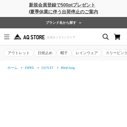
新規会員登録で500ptプレゼント
/
夏季休業に伴う出荷停止のご案内
ブランド名から探す
アウトレット
日焼止め
帽子
レインウェア
スリーピン
ホーム
>
EXPED
>
OUTLET
>
Mesh bag