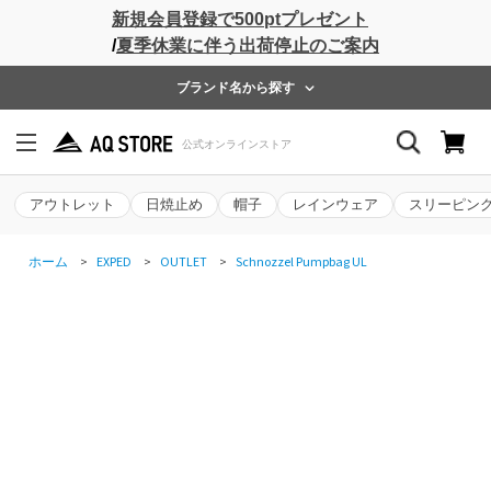
新規会員登録で500ptプレゼント
/
夏季休業に伴う出荷停止のご案内
ブランド名から探す
アウトレット
日焼止め
帽子
レインウェア
スリーピン
ホーム
>
EXPED
>
OUTLET
>
Schnozzel Pumpbag UL