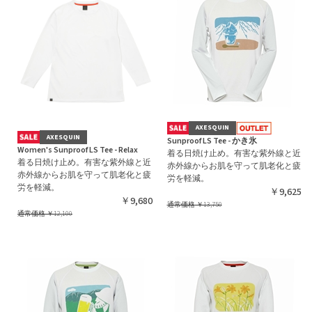
AXESQUIN
AXESQUIN
Sunproof LS Tee - かき氷
Women's Sunproof LS Tee - Relax
着る日焼け止め。有害な紫外線と近
着る日焼け止め。有害な紫外線と近
赤外線からお肌を守って肌老化と疲
赤外線からお肌を守って肌老化と疲
労を軽減。
労を軽減。
￥9,625
￥9,680
通常価格
￥13,750
通常価格
￥12,100