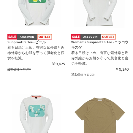
AXESQUIN
AXESQUIN
Sunproof LS Tee - ビール
Women's Sunproof LS Tee - ニッコウ
着る日焼け止め。有害な紫外線と近
キスゲ
赤外線からお肌を守って肌老化と疲
着る日焼け止め。有害な紫外線と近
労を軽減。
赤外線からお肌を守って肌老化と疲
￥9,625
労を軽減。
￥9,240
通常価格
￥13,750
通常価格
￥13,200