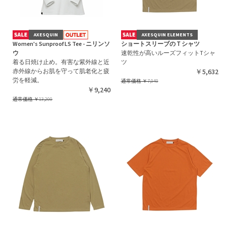
AXESQUIN
AXESQUIN ELEMENTS
Women's Sunproof LS Tee - ニリンソ
ショートスリーブのＴシャツ
ウ
速乾性が高いルーズフィットTシャ
着る日焼け止め。有害な紫外線と近
ツ
赤外線からお肌を守って肌老化と疲
￥5,632
労を軽減。
通常価格
￥7,040
￥9,240
通常価格
￥13,200