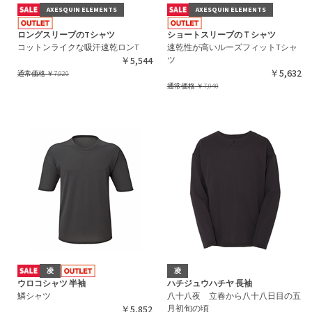
AXESQUIN ELEMENTS
AXESQUIN ELEMENTS
ロングスリーブのTシャツ
ショートスリーブのＴシャツ
コットンライクな吸汗速乾ロンT
速乾性が高いルーズフィットTシャ
￥5,544
ツ
￥5,632
通常価格
￥7,920
通常価格
￥7,040
凌
凌
ウロコシャツ 半袖
ハチジュウハチヤ 長袖
鱗シャツ
八十八夜 立春から八十八日目の五
￥5,852
月初旬の頃