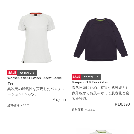
AXESQUIN
AXESQUIN
Women's Ventilation Short Sleeve
Sunproof LS Tee - Relax
Tee
着る日焼け止め。有害な紫外線と近
異次元の通気性を実現したベンチレ
赤外線からお肌を守って肌老化と疲
ーションTシャツ。
労を軽減。
￥6,930
￥10,120
通常価格
￥9,900
通常価格
￥12,650