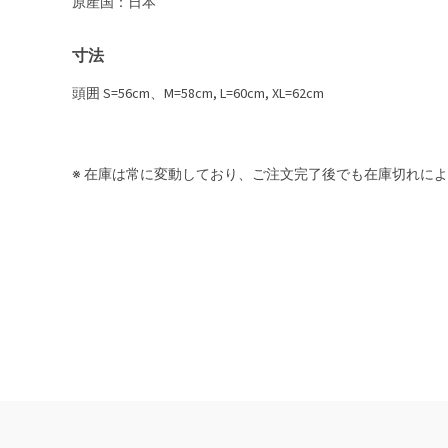
原産国：日本
寸法
頭囲 S=56cm、M=58cm, L=60cm, XL=62cm
※ 在庫は常に変動しており、ご注文完了後でも在庫切れに