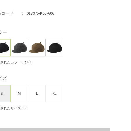
品コード
013075-K65-A06
ラー
されたカラー：ｶﾁｲﾛ
イズ
S
M
L
XL
されたサイズ：S