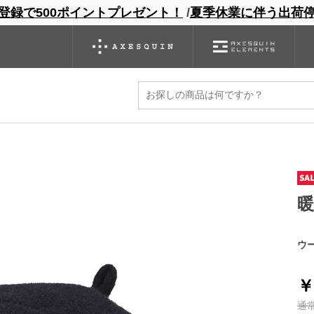
登録で500ポイントプレゼント！
/
夏季休業に伴う出荷
ンドサイト
商品一覧
ブランドサイト
商品
バックパック
グローブ
シノギング
アウトレット
ット
ウ
￥
通