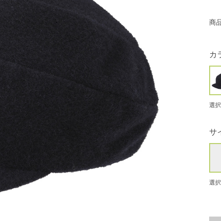
商
カ
選択
サ
選択