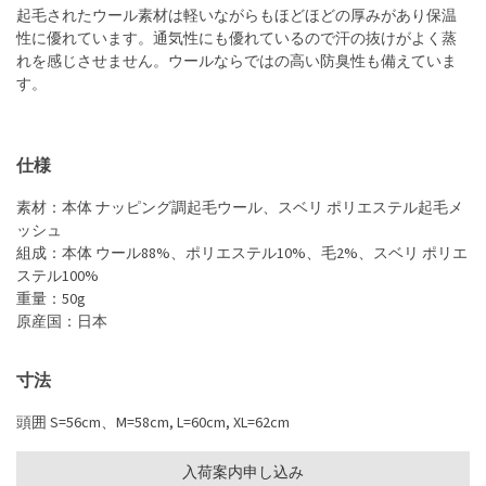
起毛されたウール素材は軽いながらもほどほどの厚みがあり保温
性に優れています。通気性にも優れているので汗の抜けがよく蒸
れを感じさせません。ウールならではの高い防臭性も備えていま
す。
仕様
素材：本体 ナッピング調起毛ウール、スベリ ポリエステル起毛メ
ッシュ
組成：本体 ウール88%、ポリエステル10%、毛2%、スベリ ポリエ
ステル100%
重量：50g
原産国：日本
寸法
頭囲 S=56cm、M=58cm, L=60cm, XL=62cm
入荷案内申し込み