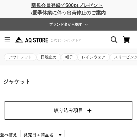
新規会員登録で500ptプレゼント
/
夏季休業に伴う出荷停止のご案内
ブランド名から探す
アウトレット
日焼止め
帽子
レインウェア
スリーピン
ジャケット
絞り込み項目
並べ替え