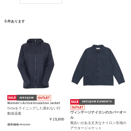
6
件あります
AXESQUIN
AXESQUIN ELEMENTS
Women's Active Insulation Jacket
Octaをライニングした蒸れない行
ヴィンテージナイロンのカバーオー
動保温着
ル
￥19,800
風合いがある丈夫なナイロン生地の
通常価格
￥33,000
アウタージャケット