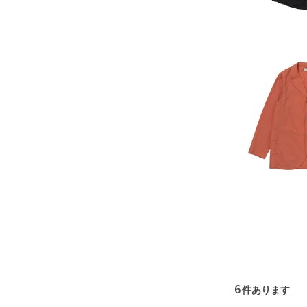
6
件あります