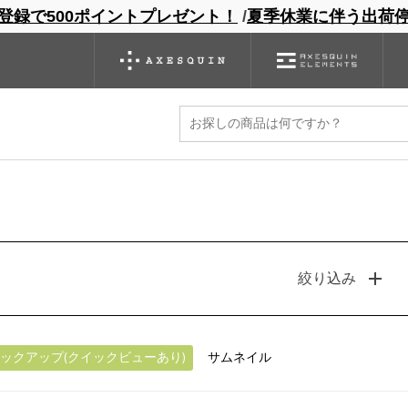
登録で500ポイントプレゼント！
/
夏季休業に伴う出荷
ンドサイト
商品一覧
ブランドサイト
商品
バックパック
グローブ
シノギング
アウトレット
ト
絞り込み
ックアップ(クイックビューあり)
サムネイル