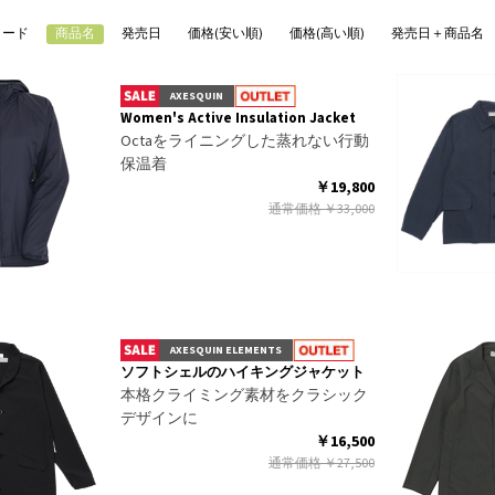
コード
商品名
発売日
価格(安い順)
価格(高い順)
発売日＋商品名
AXESQUIN
Women's Active Insulation Jacket
Octaをライニングした蒸れない行動
保温着
￥19,800
通常価格
￥33,000
AXESQUIN ELEMENTS
ソフトシェルのハイキングジャケット
本格クライミング素材をクラシック
デザインに
￥16,500
通常価格
￥27,500