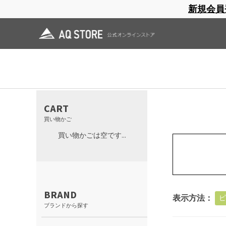
新規会員
ブランドサイト
商品一覧
ブラ
日焼止め
帽子
レインウェア
スリーピングマット
ジャケッ
CART
買い物かご
買い物かごは空です...
BRAND
表示方法：
ピ
ブランドから探す