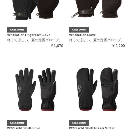
AXESQUIN
AXESQUIN
Ventilation Finger Cut Glove
Ventilation Glove
軽くて涼しい、夏の定番グローブ。
軽くて涼しい、夏の定番グローブ。
￥1,870
￥2,200
AXESQUIN
AXESQUIN
W2P Light Shell Glove
W2P Light Shell Trigger Mitten