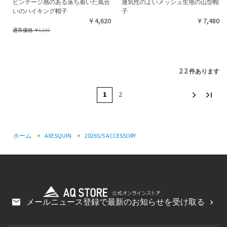
ビンテージ感のある落ち着いた風合
通気性のよいメッシュ生地の山型帽
いのハイキング帽子
子
￥4,620
￥7,480
通常価格
￥6,600
22
件あります
1
2
ホーム
>
AXESQUIN
>
2026S/S ACCESSORY
メールニュース登録で最新のお知らせを受け取る