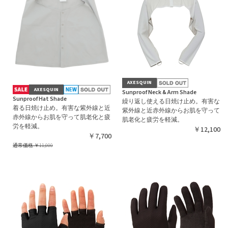
AXESQUIN
AXESQUIN
Sunproof Neck & Arm Shade
Sunproof Hat Shade
繰り返し使える日焼け止め。有害な
着る日焼け止め。有害な紫外線と近
紫外線と近赤外線からお肌を守って
赤外線からお肌を守って肌老化と疲
肌老化と疲労を軽減。
労を軽減。
￥12,100
￥7,700
通常価格
￥11,000