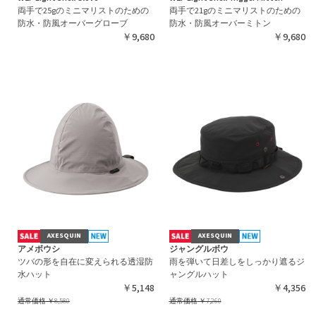
両手で25gのミニマリストのための
両手で21gのミニマリストのための
防水・防風オーバーグローブ
防水・防風オーバーミトン
￥9,680
￥9,680
AXESQUIN
AXESQUIN
アメボウシ
ジャングルボウ
ツバの形を自在に変えられる透湿防
雨を弾いて日差しをしっかり遮るジ
水ハット
ャングルハット
￥5,148
￥4,356
通常価格
￥8,580
通常価格
￥7,260