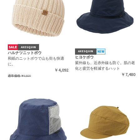
AXESQUIN
AXESQUIN
ハルナツニットボウ
ヒヨケボウ
和紙のニットボウで山も街も快適
紫外線も、近赤外線も防ぐ。肌の老
に。
化と疲労を軽減するハット
￥4,092
￥7,480
通常価格
￥6,820