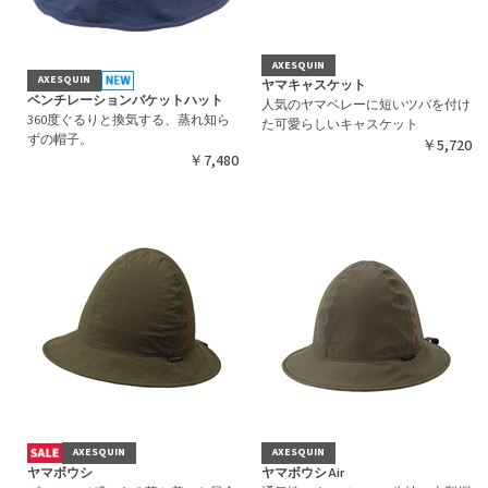
AXESQUIN
AXESQUIN
ヤマキャスケット
ベンチレーションバケットハット
人気のヤマベレーに短いツバを付け
360度ぐるりと換気する、蒸れ知ら
た可愛らしいキャスケット
ずの帽子。
￥5,720
￥7,480
AXESQUIN
AXESQUIN
ヤマボウシ
ヤマボウシ Air