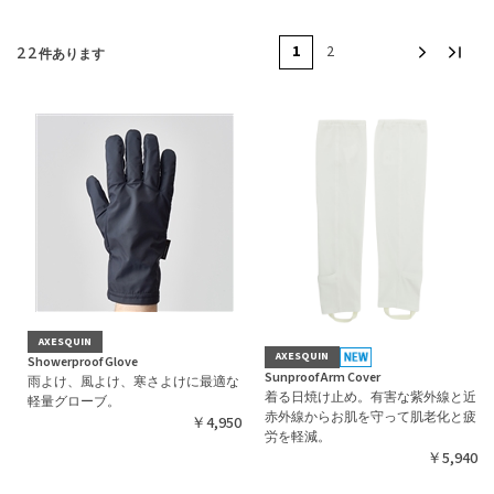
22
1
2
件あります
AXESQUIN
AXESQUIN
Showerproof Glove
Sunproof Arm Cover
雨よけ、風よけ、寒さよけに最適な
着る日焼け止め。有害な紫外線と近
軽量グローブ。
赤外線からお肌を守って肌老化と疲
￥4,950
労を軽減。
￥5,940